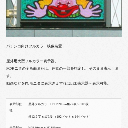
パチンコ向けフルカラー映像装置
屋外用大型フルカラー表示器。
PCモニタの全画面または、任意の一部を指定し、そのまま表示しま
す。
動画などをPCモニタに表示さえすればLED表示器へ表示可能。
表示部仕
屋外フルカラーLED320mm角パネル 108枚
様
横12文字 x 縦9段 （192ドット x 144ドット）
表示部サ
W3840mm x H2880mm