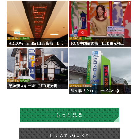
示板
板
電光掲示板
公共施設
電光掲示板
公共施設
ARROW namBa HIPS店様 LE
RCC中国放送様 LED電光掲示
D電光掲示板
板
電光掲示板
公共施設
恐羅漢スキー場 LED電光掲示
電光掲示板
商業施設
板
道の駅「クロスロードみつぎ」L
ED電光掲示板
もっと見る
CATEGORY