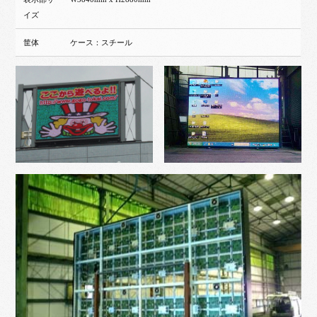
イズ
筐体
ケース：スチール