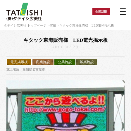
全国
対応
タテイシ広美社 トップページ
実績
キタック東海販売様 LED電光掲示板
キタック東海販売様 LED電光掲示板
2008.07.29
電光掲示板
商業施設
公共施設
娯楽施設
施工場所：愛知県名古屋市