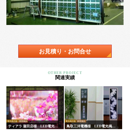
お見積り・お問合せ
関連実績
電光掲示板
商業施設
電光掲示板
商業施設
ティアラ 蓮田店様 LED電光掲
鳥取三洋電機様 LED電光掲示