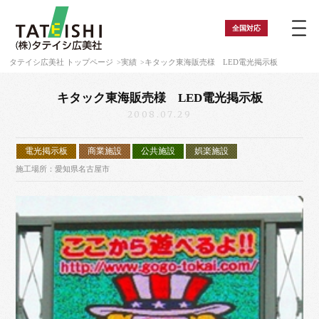
全国
対応
タテイシ広美社 トップページ
実績
キタック東海販売様 LED電光掲示板
キタック東海販売様 LED電光掲示板
2008.07.29
電光掲示板
商業施設
公共施設
娯楽施設
施工場所：愛知県名古屋市