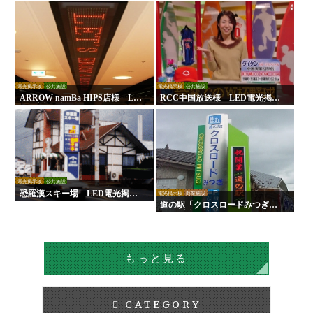
示板
板
電光掲示板
公共施設
電光掲示板
公共施設
ARROW namBa HIPS店様 LE
RCC中国放送様 LED電光掲示
D電光掲示板
板
電光掲示板
公共施設
恐羅漢スキー場 LED電光掲示
電光掲示板
商業施設
板
道の駅「クロスロードみつぎ」L
ED電光掲示板
もっと見る
CATEGORY