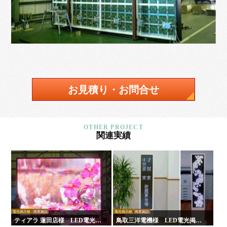
お見積り・お問合せ
関連実績
電光掲示板
商業施設
電光掲示板
商業施設
ティアラ 蓮田店様 LED電光掲
鳥取三洋電機様 LED電光掲示