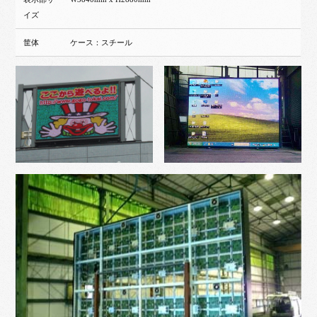
イズ
筐体
ケース：スチール