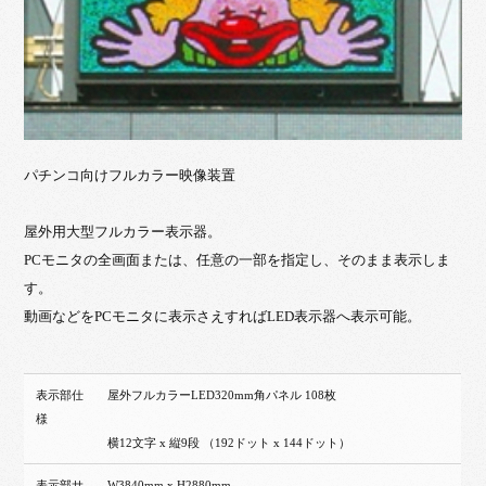
パチンコ向けフルカラー映像装置
屋外用大型フルカラー表示器。
PCモニタの全画面または、任意の一部を指定し、そのまま表示しま
す。
動画などをPCモニタに表示さえすればLED表示器へ表示可能。
表示部仕
屋外フルカラーLED320mm角パネル 108枚
様
横12文字 x 縦9段 （192ドット x 144ドット）
表示部サ
W3840mm x H2880mm