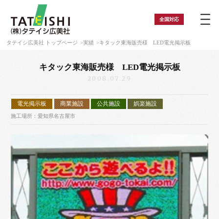
全国
対応
タテイシ広美社 トップページ
実績
キタック東海販売様 LED電光掲示板
キタック東海販売様 LED電光掲示板
2008.07.29
電光掲示板
商業施設
公共施設
娯楽施設
施工場所：愛知県名古屋市