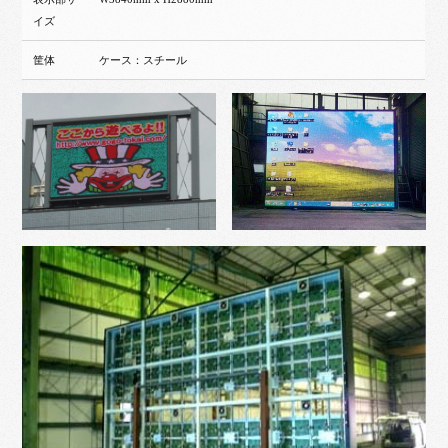
イズ
筐体
ケース：スチール