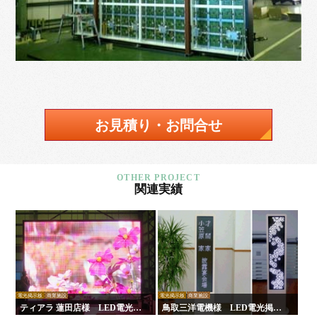
お見積り・お問合せ
関連実績
電光掲示板
商業施設
電光掲示板
商業施設
ティアラ 蓮田店様 LED電光掲
鳥取三洋電機様 LED電光掲示