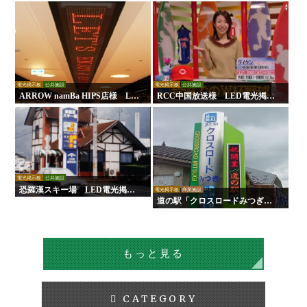
示板
板
電光掲示板
公共施設
電光掲示板
公共施設
ARROW namBa HIPS店様 LE
RCC中国放送様 LED電光掲示
D電光掲示板
板
電光掲示板
公共施設
恐羅漢スキー場 LED電光掲示
電光掲示板
商業施設
板
道の駅「クロスロードみつぎ」L
ED電光掲示板
もっと見る
CATEGORY