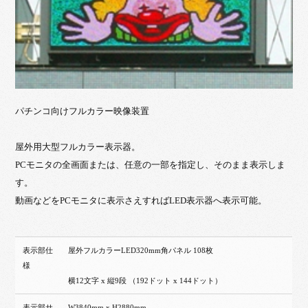
パチンコ向けフルカラー映像装置
屋外用大型フルカラー表示器。
PCモニタの全画面または、任意の一部を指定し、そのまま表示しま
す。
動画などをPCモニタに表示さえすればLED表示器へ表示可能。
表示部仕
屋外フルカラーLED320mm角パネル 108枚
様
横12文字 x 縦9段 （192ドット x 144ドット）
表示部サ
W3840mm x H2880mm