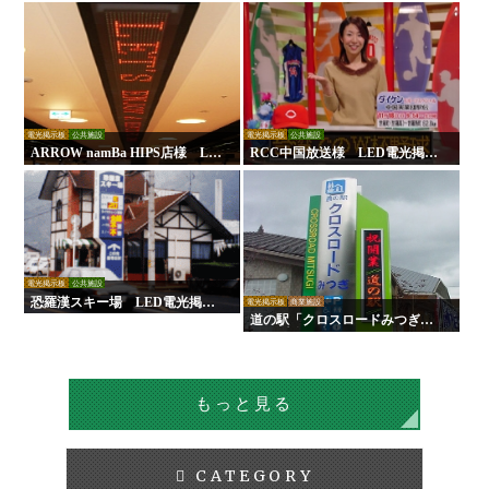
示板
板
電光掲示板
公共施設
電光掲示板
公共施設
ARROW namBa HIPS店様 LE
RCC中国放送様 LED電光掲示
D電光掲示板
板
電光掲示板
公共施設
恐羅漢スキー場 LED電光掲示
電光掲示板
商業施設
板
道の駅「クロスロードみつぎ」L
ED電光掲示板
もっと見る
CATEGORY