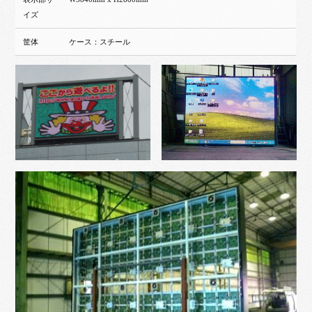
イズ
筐体
ケース：スチール