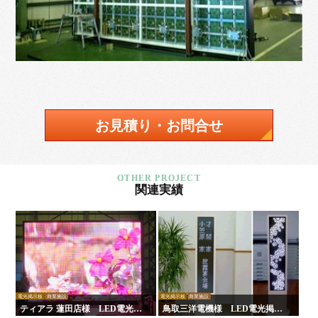
お見積り・お問合せ
関連実績
電光掲示板
商業施設
電光掲示板
商業施設
ティアラ 蓮田店様 LED電光掲
鳥取三洋電機様 LED電光掲示