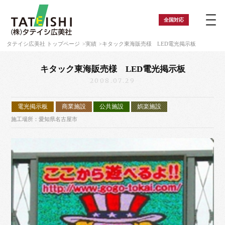
全国
対応
タテイシ広美社 トップページ
実績
キタック東海販売様 LED電光掲示板
キタック東海販売様 LED電光掲示板
2008.07.29
電光掲示板
商業施設
公共施設
娯楽施設
施工場所：愛知県名古屋市