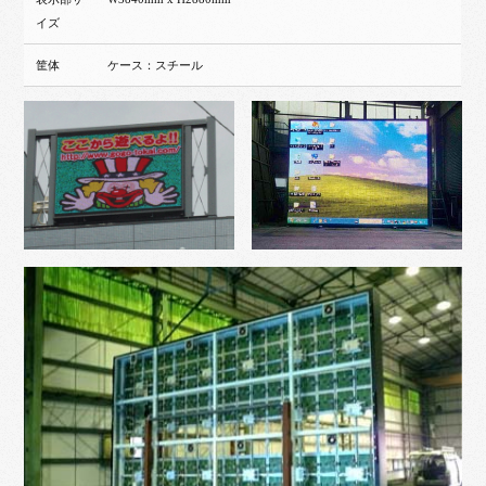
イズ
筐体
ケース：スチール