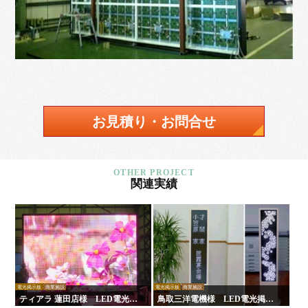
お見積り・お問合せ
関連実績
電光掲示板
商業施設
電光掲示板
商業施設
ティアラ 蓮田店様 LED電光掲
鳥取三洋電機様 LED電光掲示