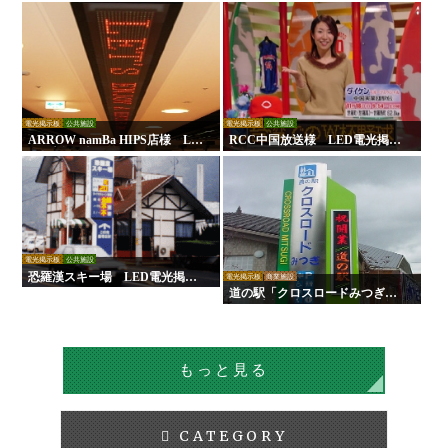
示板
板
電光掲示板
公共施設
電光掲示板
公共施設
ARROW namBa HIPS店様 LE
RCC中国放送様 LED電光掲示
D電光掲示板
板
電光掲示板
公共施設
恐羅漢スキー場 LED電光掲示
電光掲示板
商業施設
板
道の駅「クロスロードみつぎ」L
ED電光掲示板
もっと見る
CATEGORY