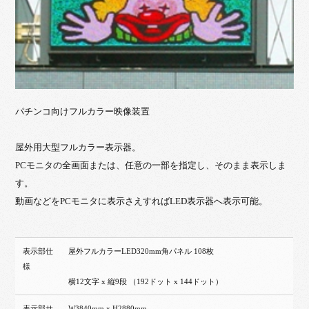
パチンコ向けフルカラー映像装置
屋外用大型フルカラー表示器。
PCモニタの全画面または、任意の一部を指定し、そのまま表示しま
す。
動画などをPCモニタに表示さえすればLED表示器へ表示可能。
表示部仕
屋外フルカラーLED320mm角パネル 108枚
様
横12文字 x 縦9段 （192ドット x 144ドット）
表示部サ
W3840mm x H2880mm