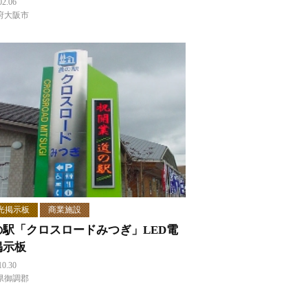
02.06
府大阪市
光掲示板
商業施設
の駅「クロスロードみつぎ」LED電
掲示板
10.30
県御調郡