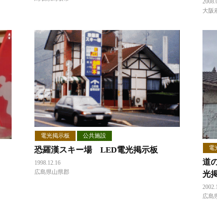
2008.
大阪
電光掲示板
公共施設
電
恐羅漢スキー場 LED電光掲示板
道
1998.12.16
広島県山県郡
光
2002.
広島