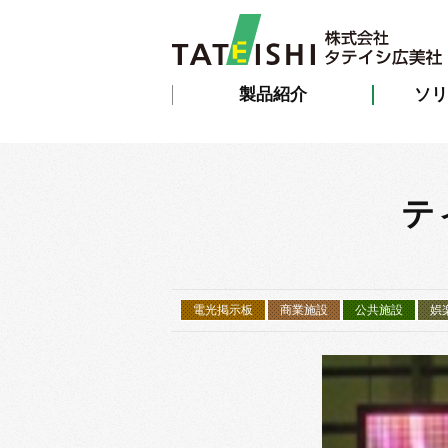
製品紹介
ソリ
テ
電光掲示板
商業施設
公共施設
娯