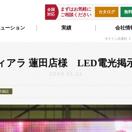
まずはお気軽に
全国
カタログ
無
対応
ご相談ください
ューション
実績
会社情
タテイシ広美社 
ィアラ 蓮田店様 LED電光掲
2009.01.24
楽施設