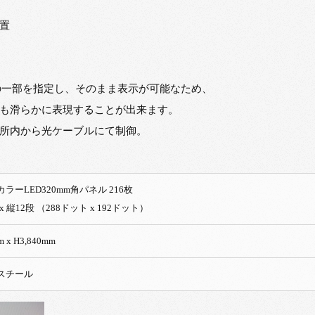
置
の一部を指定し、そのまま表示が可能なため、
も滑らかに表現することが出来ます。
所内から光ケーブルにて制御。
フルカラーLED320mm角パネル 216枚
x 縦12段 （288ドット x 192ドット）
m x H3,840mm
スチール