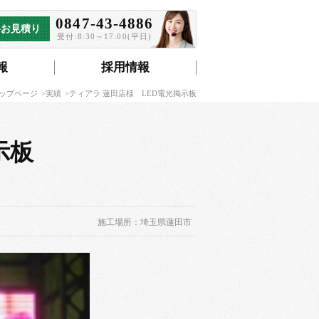
0847-43-4886
料お見積り
受付:8:30～17:00(平日)
報
採用情報
トップページ
実績
ティアラ 蓮田店様 LED電光掲示板
示板
施工場所：埼玉県蓮田市