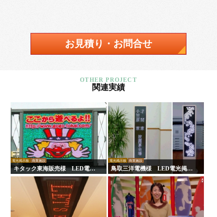
お見積り・お問合せ
関連実績
電光掲示板
商業施設
電光掲示板
商業施設
キタック東海販売様 LED電光
鳥取三洋電機様 LED電光掲示
掲示板
板