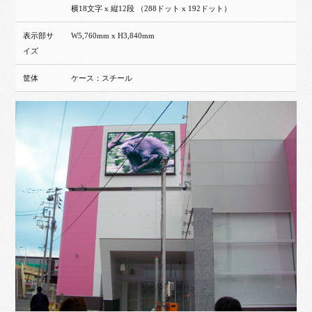
横18文字 x 縦12段 （288ドット x 192ドット）
表示部サ
W5,760mm x H3,840mm
イズ
筐体
ケース：スチール