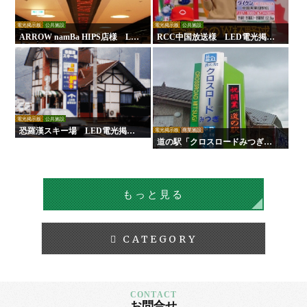
電光掲示板
公共施設
電光掲示板
公共施設
ARROW namBa HIPS店様 LE
RCC中国放送様 LED電光掲示
D電光掲示板
板
電光掲示板
公共施設
恐羅漢スキー場 LED電光掲示
電光掲示板
商業施設
板
道の駅「クロスロードみつぎ」L
ED電光掲示板
もっと見る
CATEGORY
お問合せ