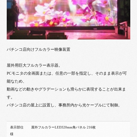
パチンコ店向けフルカラー映像装置
屋外用巨大フルカラー表示器。
PCモニタの全画面または、任意の一部を指定し、そのまま表示が可
能なため、
動画などの動きやグラデーションも滑らかに表現することが出来ま
す。
パチンコ店の屋上に設置し、事務所内から光ケーブルにて制御。
表示部仕
屋外フルカラーLED320mm角パネル 216枚
様