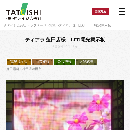
全国
対応
タテイシ広美社 トップページ
実績
ティアラ 蓮田店様 LED電光掲示板
ティアラ 蓮田店様 LED電光掲示板
2009.01.24
電光掲示板
商業施設
公共施設
娯楽施設
施工場所：埼玉県蓮田市