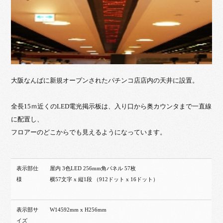
大阪なんばに新規オープンされたパチンコ店店内の天井に設置。
全長15ｍ近くのLED電光掲示板は、入り口から奥カウンタまで一直線
に配置し、
フロアーのどこからでも見えるようになっています。
表示部仕
屋内 3色LED 256mm角パネル 57枚
様
横57文字 x 縦1段 （912ドット x 16ドット）
表示部サ
W14592mm x H256mm
イズ