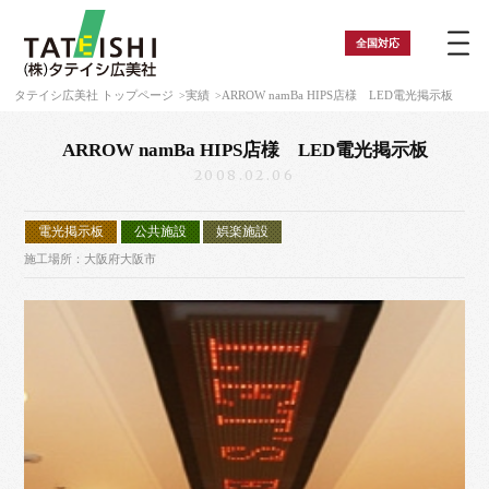
全国
対応
タテイシ広美社 トップページ
実績
ARROW namBa HIPS店様 LED電光掲示板
ARROW namBa HIPS店様 LED電光掲示板
2008.02.06
電光掲示板
公共施設
娯楽施設
施工場所：大阪府大阪市