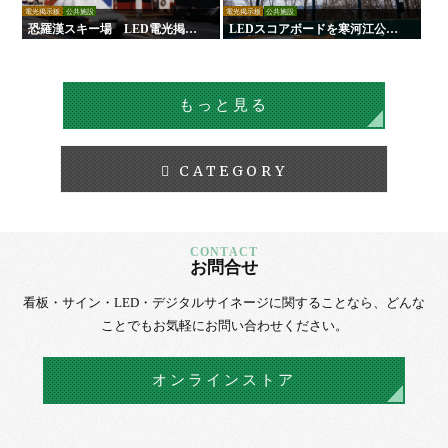
電光掲示板
公共施設
電光掲示板
公共施設
恐羅漢スキー場 LED電光掲示
LEDスコアボードを寒河江公園
板
野球場に設置｜負担軽減！手動
式からの更新で試合運営を効率
化！
もっと見る
CATEGORY
お問合せ
看板・サイン・LED・デジタルサイネージに
関することなら、
どんな
ことでもお気軽にお問い合わせください。
オンラインストア