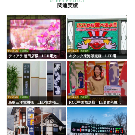
関連実績
電光掲示板
公共施設
電光掲示板
公共施設
ティアラ 蓮田店様 LED電光掲
キタック東海販売様 LED電光
示板
掲示板
電光掲示板
公共施設
電光掲示板
公共施設
鳥取三洋電機様 LED電光掲示
RCC中国放送様 LED電光掲示
板
板