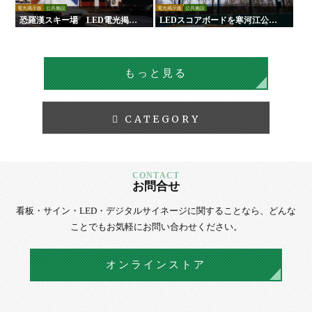
電光掲示板
公共施設
電光掲示板
公共施設
恐羅漢スキー場 LED電光掲示
LEDスコアボードを寒河江公園
板
野球場に設置｜負担軽減！手動
式からの更新で試合運営を効率
化！
もっと見る
CATEGORY
お問合せ
看板・サイン・LED・デジタルサイネージに
関することなら、
どんな
ことでもお気軽にお問い合わせください。
オンラインストア