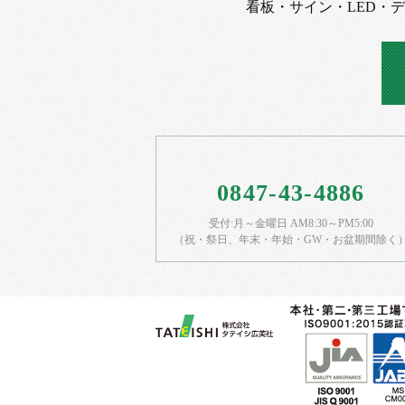
看板・サイン・LED・
0847-43-4886
受付:月～金曜日 AM8:30～PM5:00
（祝・祭日、年末・年始・GW・お盆期間除く