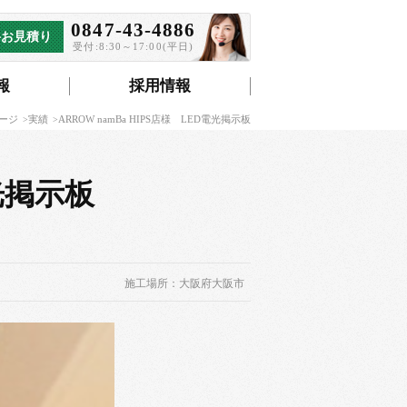
0847-43-4886
料お見積り
受付:8:30～17:00(平日)
報
採用情報
ージ
実績
ARROW namBa HIPS店様 LED電光掲示板
電光掲示板
施工場所：大阪府大阪市