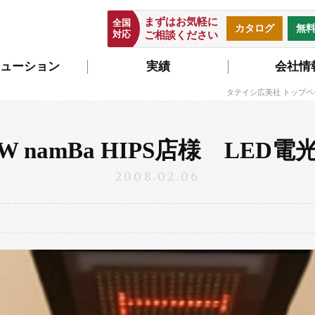
まずはお気軽に
全国
カタログ
無
対応
ご相談ください
ューション
実績
会社情
タテイシ広美社 トップペ
W namBa HIPS店様 LED
2008.02.06