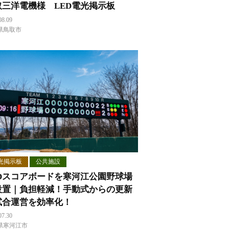
取三洋電機様 LED電光掲示板
08.09
県鳥取市
光掲示板
公共施設
EDスコアボードを寒河江公園野球場
設置｜負担軽減！手動式からの更新
試合運営を効率化！
07.30
県寒河江市