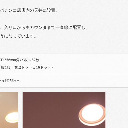
パチンコ店店内の天井に設置。
板は、入り口から奥カウンタまで一直線に配置し、
うになっています。
ED 256mm角パネル 57枚
文字 x 縦1段 （912ドット x 16ドット）
 x H256mm