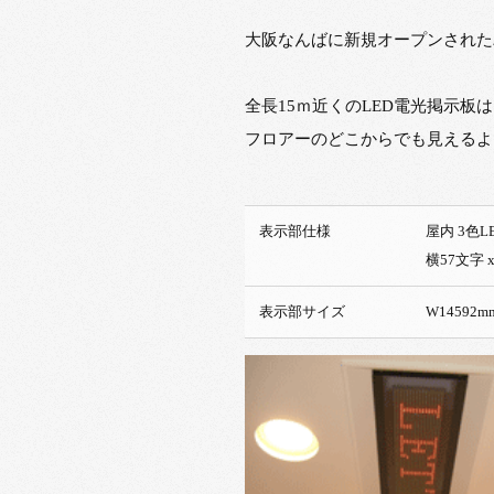
大阪なんばに新規オープンされた
全長15ｍ近くのLED電光掲示
フロアーのどこからでも見えるよ
表示部仕様
屋内 3色L
横57
表示部サイズ
W14592mm