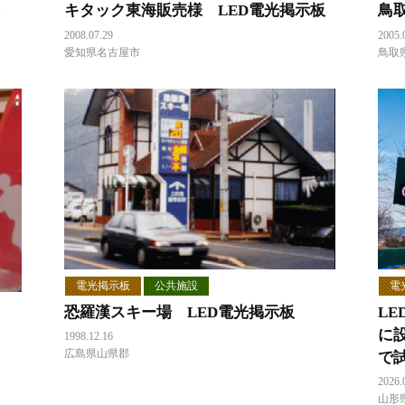
キタック東海販売様 LED電光掲示板
鳥
2008.07.29
2005.
愛知県名古屋市
鳥取
電光掲示板
公共施設
電
恐羅漢スキー場 LED電光掲示板
L
に
1998.12.16
広島県山県郡
で
2026.
山形