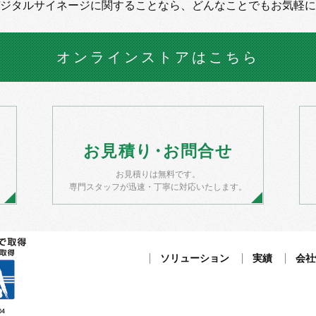
デジタルサイネージに
関することなら、
どんなことでもお気軽に
オンラインストア
はこちら
お
見積
り・
お
問合せ
お見積りは無料です。
）
専門スタッフが迅速・丁寧に対応いたします。
ソリューション
実績
会社