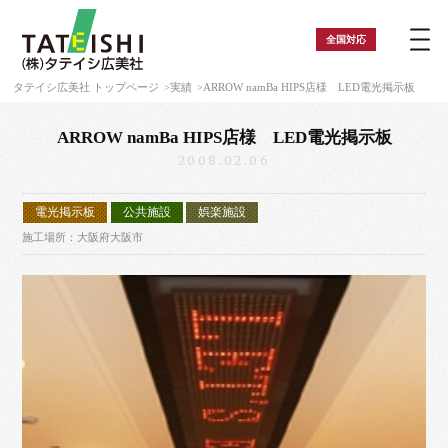
全国
対応
タテイシ広美社 トップページ
実績
ARROW namBa HIPS店様 LED電光掲示板
ARROW namBa HIPS店様 LED電光掲示板
2008.02.06
電光掲示板
公共施設
娯楽施設
施工場所：大阪府大阪市