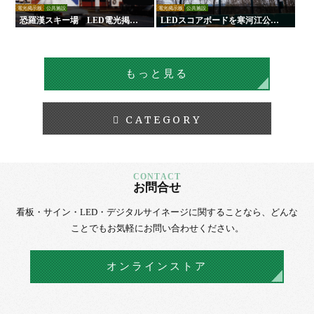
電光掲示板
公共施設
電光掲示板
公共施設
恐羅漢スキー場 LED電光掲示
LEDスコアボードを寒河江公園
板
野球場に設置｜負担軽減！手動
式からの更新で試合運営を効率
化！
もっと見る
CATEGORY
お問合せ
看板・サイン・LED・デジタルサイネージに
関することなら、
どんな
ことでもお気軽にお問い合わせください。
オンラインストア