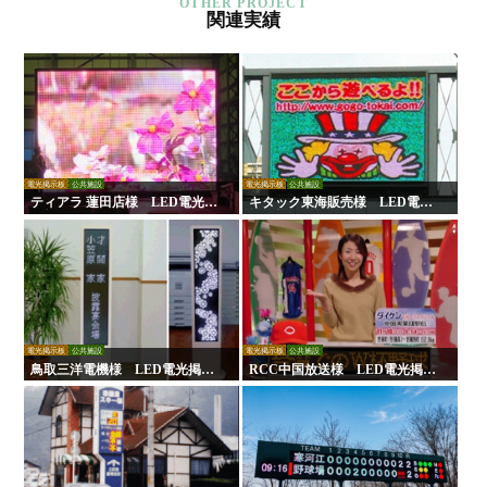
関連実績
電光掲示板
公共施設
電光掲示板
公共施設
ティアラ 蓮田店様 LED電光掲
キタック東海販売様 LED電光
示板
掲示板
電光掲示板
公共施設
電光掲示板
公共施設
鳥取三洋電機様 LED電光掲示
RCC中国放送様 LED電光掲示
板
板