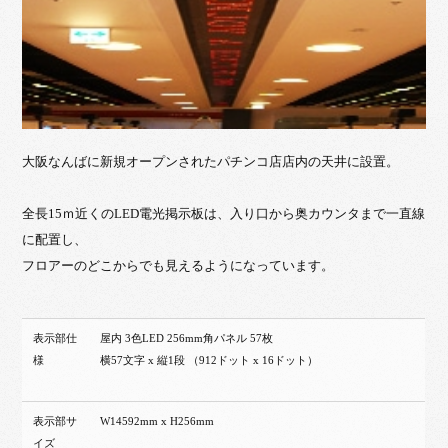
大阪なんばに新規オープンされたパチンコ店店内の天井に設置。
全長15ｍ近くのLED電光掲示板は、入り口から奥カウンタまで一直線
に配置し、
フロアーのどこからでも見えるようになっています。
表示部仕
屋内 3色LED 256mm角パネル 57枚
様
横57文字 x 縦1段 （912ドット x 16ドット）
表示部サ
W14592mm x H256mm
イズ