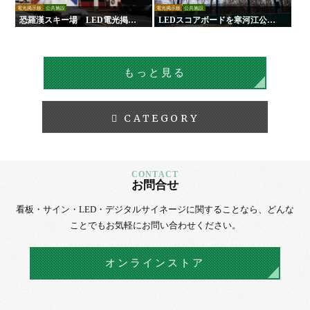
電光掲示板
公共施設
電光掲示板
公共施設
恐羅漢スキー場 LED電光掲示
LEDスコアボードを寒河江公園
板
野球場に設置｜負担軽減！手動
式からの更新で試合運営を効率
化！
もっと見る
CATEGORY
お問合せ
看板・サイン・LED・デジタルサイネージに
関することなら、
どんな
ことでもお気軽にお問い合わせください。
オンラインストア