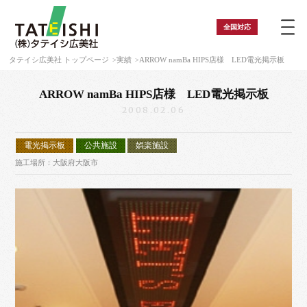
全国
対応
タテイシ広美社 トップページ
実績
ARROW namBa HIPS店様 LED電光掲示板
ARROW namBa HIPS店様 LED電光掲示板
2008.02.06
電光掲示板
公共施設
娯楽施設
施工場所：大阪府大阪市