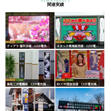
関連実績
電光掲示板
公共施設
電光掲示板
公共施設
ティアラ 蓮田店様 LED電光掲
キタック東海販売様 LED電光
示板
掲示板
電光掲示板
公共施設
電光掲示板
公共施設
鳥取三洋電機様 LED電光掲示
RCC中国放送様 LED電光掲示
板
板