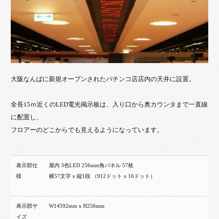
大阪なんばに新規オープンされたパチンコ店店内の天井に設置。
全長15ｍ近くのLED電光掲示板は、入り口から奥カウンタまで一直線
に配置し、
フロアーのどこからでも見えるようになっています。
表示部仕
屋内 3色LED 256mm角パネル 57枚
様
横57文字 x 縦1段 （912ドット x 16ドット）
表示部サ
W14592mm x H256mm
イズ