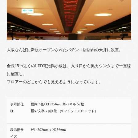
大阪なんばに新規オープンされたパチンコ店店内の天井に設置。
全長15ｍ近くのLED電光掲示板は、入り口から奥カウンタまで一直線
に配置し、
フロアーのどこからでも見えるようになっています。
表示部仕
屋内 3色LED 256mm角パネル 57枚
様
横57文字 x 縦1段 （912ドット x 16ドット）
表示部サ
W14592mm x H256mm
イズ