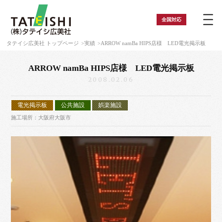
全国
対応
タテイシ広美社 トップページ
実績
ARROW namBa HIPS店様 LED電光掲示板
ARROW namBa HIPS店様 LED電光掲示板
2008.02.06
電光掲示板
公共施設
娯楽施設
施工場所：大阪府大阪市