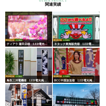
関連実績
電光掲示板
公共施設
電光掲示板
公共施設
ティアラ 蓮田店様 LED電光掲
キタック東海販売様 LED電光
示板
掲示板
電光掲示板
公共施設
電光掲示板
公共施設
鳥取三洋電機様 LED電光掲示
RCC中国放送様 LED電光掲示
板
板