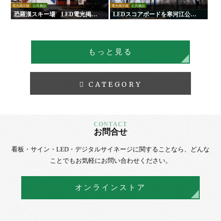
電光掲示板
公共施設
電光掲示板
公共施設
恐羅漢スキー場 LED電光掲示
LEDスコアボードを寒河江公園
板
野球場に設置｜負担軽減！手動
式からの更新で試合運営を効率
化！
もっと見る
CATEGORY
お問合せ
看板・サイン・LED・デジタルサイネージに
関することなら、
どんな
ことでもお気軽にお問い合わせください。
オンラインストア