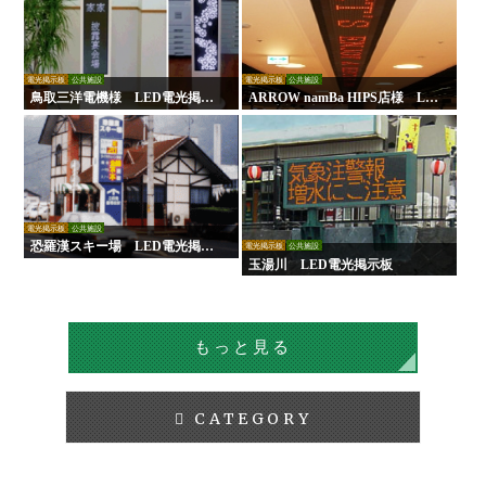
電光掲示板
公共施設
電光掲示板
公共施設
鳥取三洋電機様 LED電光掲示
ARROW namBa HIPS店様 LE
板
D電光掲示板
電光掲示板
公共施設
恐羅漢スキー場 LED電光掲示
電光掲示板
公共施設
板
玉湯川 LED電光掲示板
もっと見る
CATEGORY