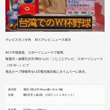
テレビスタジオ内 RCCテレビ ニュース表示
RCC中国放送、スポーツニュースで使用。
毎週月～金曜日夕方5時からの「ごじごじテレビ」スポーツニュース
（18:50～）にて
地元カープ情報等をLED電光掲示板にタイムリーに表示。
表示部
屋内 3色LED 96mm角パネル 8枚
仕様
横8文字 x 縦1段 （128ドット x 16ドット）
表示部
W768mm x H96mm