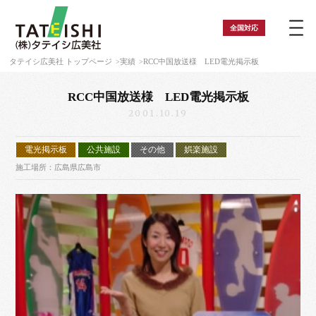
全国
対応
タテイシ広美社 トップページ
実績
RCC中国放送様 LED電光掲示板
RCC中国放送様 LED電光掲示板
2001.10.19
電光掲示板
公共施設
その他
娯楽施設
施工場所：広島県広島市