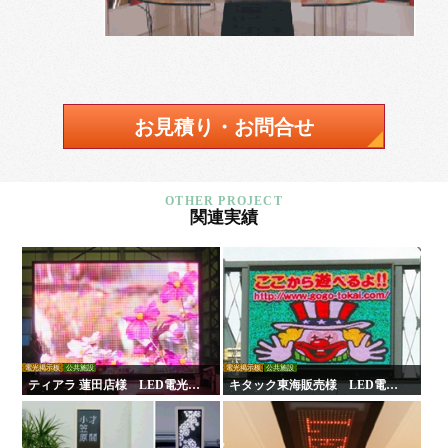
お見積り・お問合せ
関連実績
電光掲示板
公共施設
電光掲示板
公共施設
ティアラ 蓮田店様 LED電光掲
キタック東海販売様 LED電光
示板
掲示板