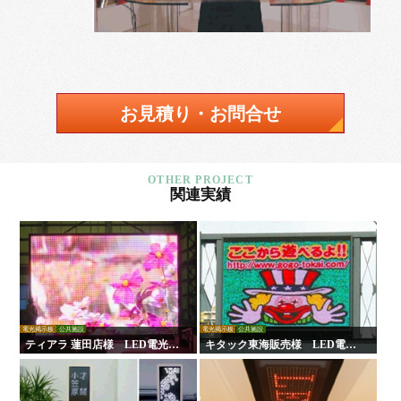
お見積り・お問合せ
関連実績
電光掲示板
公共施設
電光掲示板
公共施設
ティアラ 蓮田店様 LED電光掲
キタック東海販売様 LED電光
示板
掲示板