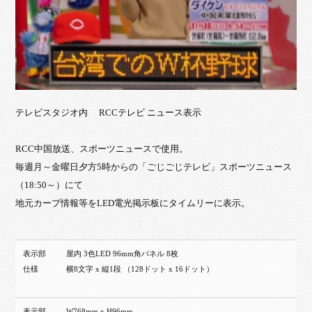
テレビスタジオ内 RCCテレビ ニュース表示
RCC中国放送、スポーツニュースで使用。
毎週月～金曜日夕方5時からの「ごじごじテレビ」スポーツニュース
（18:50～）にて
地元カープ情報等をLED電光掲示板にタイムリーに表示。
表示部
屋内 3色LED 96mm角パネル 8枚
仕様
横8文字 x 縦1段 （128ドット x 16ドット）
表示部
W768mm x H96mm