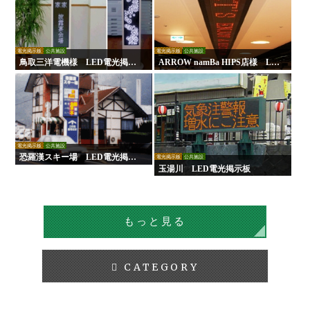
電光掲示板
公共施設
電光掲示板
公共施設
鳥取三洋電機様 LED電光掲示
ARROW namBa HIPS店様 LE
板
D電光掲示板
電光掲示板
公共施設
恐羅漢スキー場 LED電光掲示
電光掲示板
公共施設
板
玉湯川 LED電光掲示板
もっと見る
CATEGORY