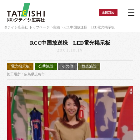
全国
対応
タテイシ広美社 トップページ
実績
RCC中国放送様 LED電光掲示板
RCC中国放送様 LED電光掲示板
2001.10.19
電光掲示板
公共施設
その他
娯楽施設
施工場所：広島県広島市