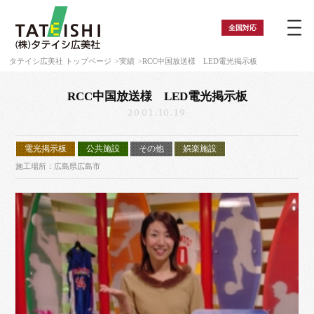
全国
対応
タテイシ広美社 トップページ
実績
RCC中国放送様 LED電光掲示板
RCC中国放送様 LED電光掲示板
2001.10.19
電光掲示板
公共施設
その他
娯楽施設
施工場所：広島県広島市