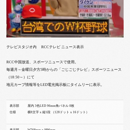
テレビスタジオ内 RCCテレビ ニュース表示
RCC中国放送、スポーツニュースで使用。
毎週月～金曜日夕方5時からの「ごじごじテレビ」スポーツニュース
（18:50～）にて
地元カープ情報等をLED電光掲示板にタイムリーに表示。
表示部
屋内 3色LED 96mm角パネル 8枚
仕様
横8文字 x 縦1段 （128ドット x 16ドット）
表示部
W768mm x H96mm