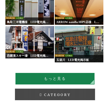
電光掲示板
公共施設
電光掲示板
公共施設
鳥取三洋電機様 LED電光掲示
ARROW namBa HIPS店様 LE
板
D電光掲示板
電光掲示板
公共施設
恐羅漢スキー場 LED電光掲示
電光掲示板
公共施設
板
玉湯川 LED電光掲示板
もっと見る
CATEGORY