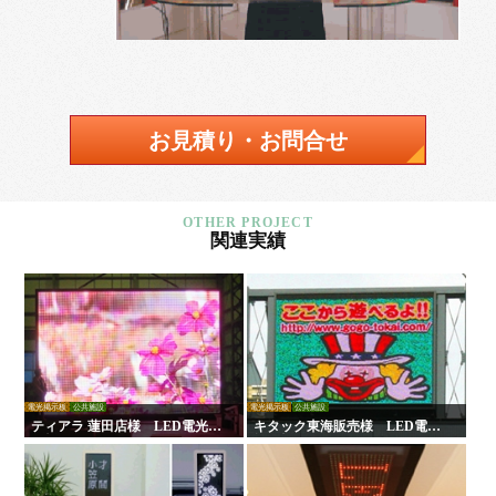
お見積り・お問合せ
関連実績
電光掲示板
公共施設
電光掲示板
公共施設
ティアラ 蓮田店様 LED電光掲
キタック東海販売様 LED電光
示板
掲示板