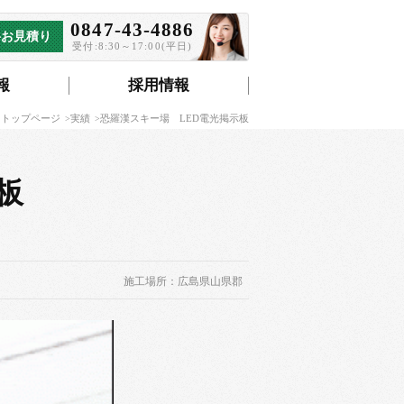
0847-43-4886
料お見積り
受付:8:30～17:00(平日)
報
採用情報
 トップページ
実績
恐羅漢スキー場 LED電光掲示板
板
施工場所：広島県山県郡