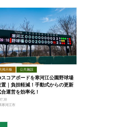
光掲示板
公共施設
EDスコアボードを寒河江公園野球場
設置｜負担軽減！手動式からの更新
試合運営を効率化！
07.30
県寒河江市