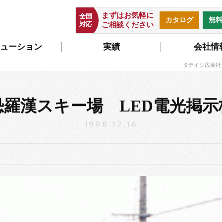
まずはお気軽に
全国
カタログ
無
対応
ご相談ください
ューション
実績
会社情
タテイシ広美社
恐羅漢スキー場 LED電光掲示
1998.12.16