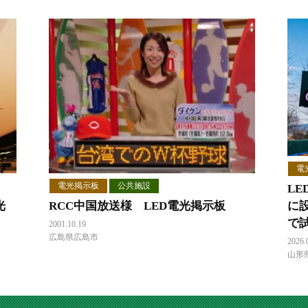
電
電光掲示板
公共施設
L
光
RCC中国放送様 LED電光掲示板
に
で
2001.10.19
広島県広島市
2026.
山形