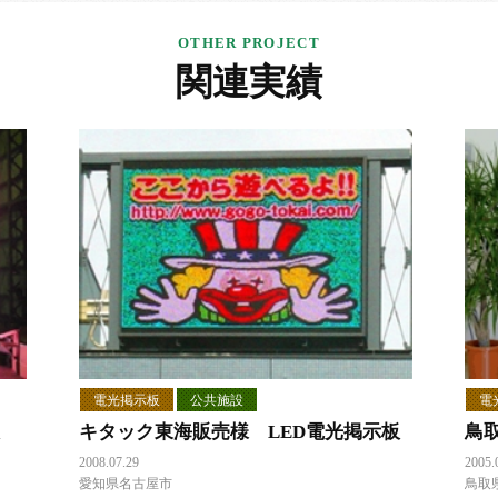
関連実績
電光掲示板
公共施設
電
キタック東海販売様 LED電光掲示板
鳥
2008.07.29
2005.
愛知県名古屋市
鳥取