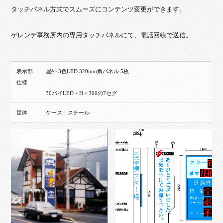
タッチパネル方式でスムーズにコンテンツ変更ができます。
ゲレンデ事務所内の専用タッチパネルにて、電話回線で送信。
表示部
屋外 3色LED 320mm角パネル 5枚
仕様
30パイLED・H＝300の7セグ
筐体
ケース：スチール