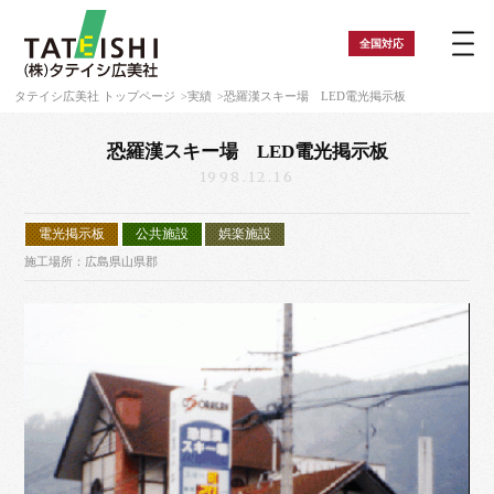
全国
対応
タテイシ広美社 トップページ
実績
恐羅漢スキー場 LED電光掲示板
恐羅漢スキー場 LED電光掲示板
1998.12.16
電光掲示板
公共施設
娯楽施設
施工場所：広島県山県郡