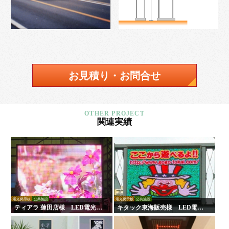
お見積り・お問合せ
関連実績
電光掲示板
公共施設
電光掲示板
公共施設
ティアラ 蓮田店様 LED電光掲
キタック東海販売様 LED電光
示板
掲示板