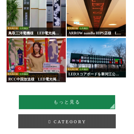
電光掲示板
公共施設
電光掲示板
公共施設
鳥取三洋電機様 LED電光掲示
ARROW namBa HIPS店様 LE
板
D電光掲示板
電光掲示板
公共施設
LEDスコアボードを寒河江公園
電光掲示板
公共施設
野球場に設置｜負担軽減！手動
RCC中国放送様 LED電光掲示
式からの更新で試合運営を効率
板
化！
もっと見る
CATEGORY