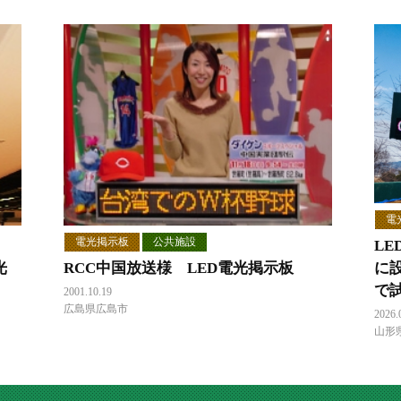
電
電光掲示板
公共施設
L
光
RCC中国放送様 LED電光掲示板
に
で
2001.10.19
広島県広島市
2026.
山形