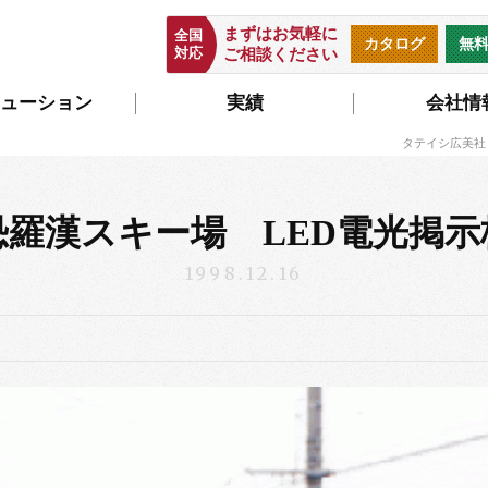
まずはお気軽に
全国
カタログ
無
対応
ご相談ください
ューション
実績
会社情
タテイシ広美社
恐羅漢スキー場 LED電光掲示
1998.12.16