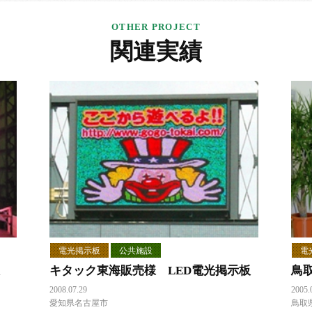
関連実績
電光掲示板
公共施設
電
キタック東海販売様 LED電光掲示板
鳥
2008.07.29
2005.
愛知県名古屋市
鳥取