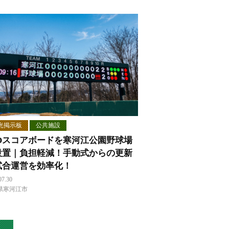
光掲示板
公共施設
EDスコアボードを寒河江公園野球場
設置｜負担軽減！手動式からの更新
試合運営を効率化！
07.30
県寒河江市