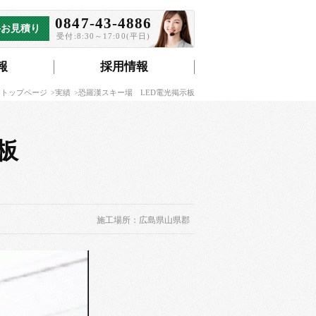
0847-43-4886
料お見積り
受付:8:30～17:00(平日)
報
採用情報
 トップページ
実績
恐羅漢スキー場 LED電光掲示板
板
施工場所：広島県山県郡