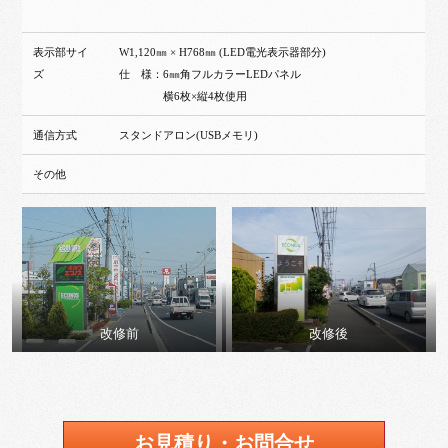
表示部サイ
W1,120㎜ × H768㎜ (LED電光表示器部分)
ズ
仕 様：6㎜角フルカラーLEDパネル
横6枚×縦4枚使用
通信方式
スタンドアロン(USBメモリ)
その他
改修前
改修後
お見積り・お問合せ