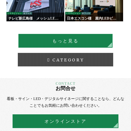
ＬＥＤビジョン
オフィス
ＬＥＤビジョン
オフィス
テレビ新広島様 メッシュLED
日本エスコン様 屋内LEDビジ
ビジョン
ョン
もっと見る
CATEGORY
お問合せ
看板・サイン・LED・デジタルサイネージに
関することなら、
どんな
ことでもお気軽にお問い合わせください。
オンラインストア