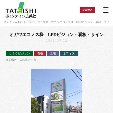
全国
対応
タテイシ広美社 トップページ
実績
オガワエコノス様 LEDビジョン・看板・サイン
オガワエコノス様 LEDビジョン・看板・サイン
2018.05.22
ＬＥＤビジョン
看板
工場
オフィス
施工場所：広島県府中市