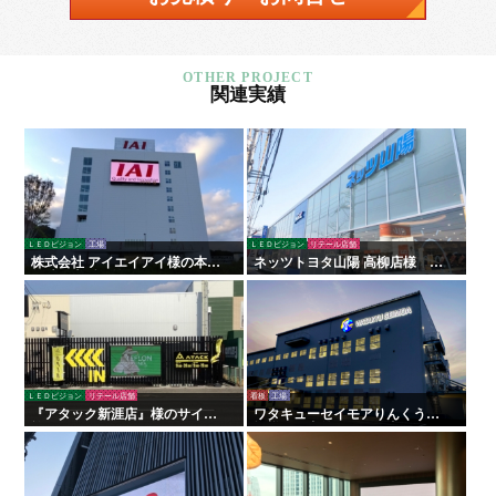
関連実績
ＬＥＤビジョン
工場
ＬＥＤビジョン
リテール店舗
株式会社 アイエイアイ様の本社
ネッツトヨタ山陽 高柳店様 看
外壁に大型屋外LEDビジョンを
板・サイン
導入｜企業PRと地域貢献を両立
ＬＥＤビジョン
リテール店舗
看板
工場
『アタック新涯店』様のサイン
ワタキューセイモアりんくう工
施工を行いました！
場様 屋内外サイン工事