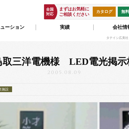
まずはお気軽に
全国
カタログ
無
対応
ご相談ください
ューション
実績
会社情
タテイシ広美社
鳥取三洋電機様 LED電光掲示
2005.08.09
楽施設