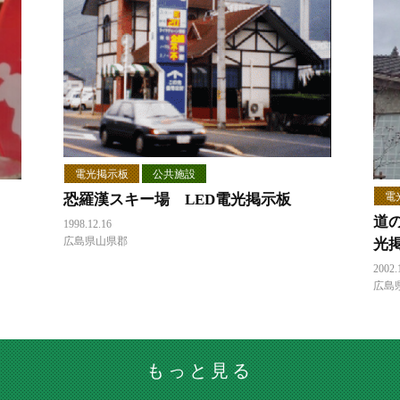
電光掲示板
公共施設
電
恐羅漢スキー場 LED電光掲示板
道
1998.12.16
広島県山県郡
光
2002.
広島
もっと見る