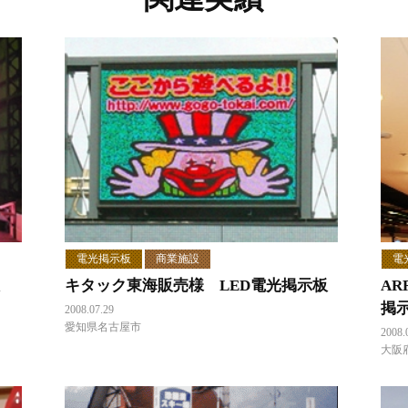
電光掲示板
商業施設
電
キタック東海販売様 LED電光掲示板
AR
掲
2008.07.29
愛知県名古屋市
2008.
大阪