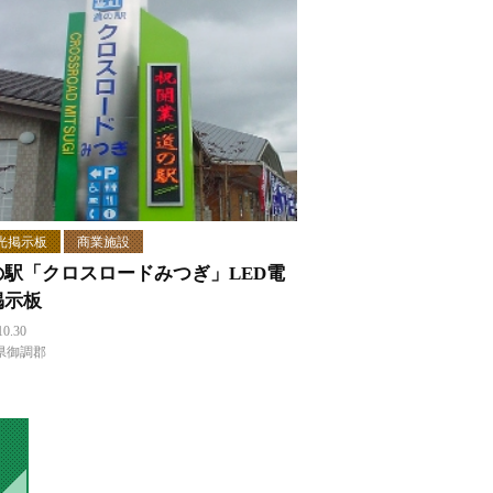
光掲示板
商業施設
の駅「クロスロードみつぎ」LED電
掲示板
10.30
県御調郡