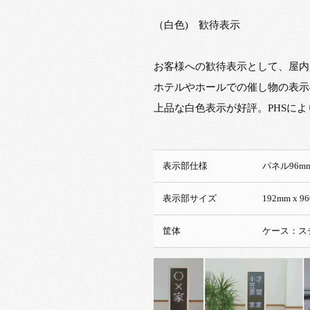
（白色) 歓待表示
お客様への歓待表示として、屋内
ホテルやホールでの催し物の表示
上品な白色表示が好評。PHSによ
表示部仕様
パネ
表示部サイズ
192mm x
筐体
ケース：ス