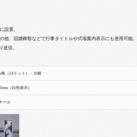
に設置。
の他、冠婚葬祭などで行事タイトルや式場案内表示にも使用可能
り送信。
ル96mm角（24ドット）・20枚
 960mm（白色表示）
チール