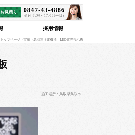
0847-43-4886
料お見積り
受付:8:30～17:00(平日)
報
採用情報
 トップページ
実績
鳥取三洋電機様 LED電光掲示板
板
施工場所：鳥取県鳥取市