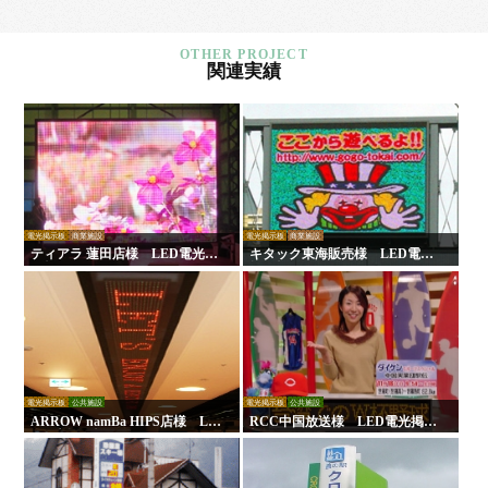
関連実績
電光掲示板
商業施設
電光掲示板
商業施設
ティアラ 蓮田店様 LED電光掲
キタック東海販売様 LED電光
示板
掲示板
電光掲示板
公共施設
電光掲示板
公共施設
ARROW namBa HIPS店様 LE
RCC中国放送様 LED電光掲示
D電光掲示板
板