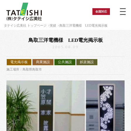
全国
対応
タテイシ広美社 トップページ
実績
鳥取三洋電機様 LED電光掲示板
鳥取三洋電機様 LED電光掲示板
2005.08.09
電光掲示板
商業施設
公共施設
娯楽施設
施工場所：鳥取県鳥取市