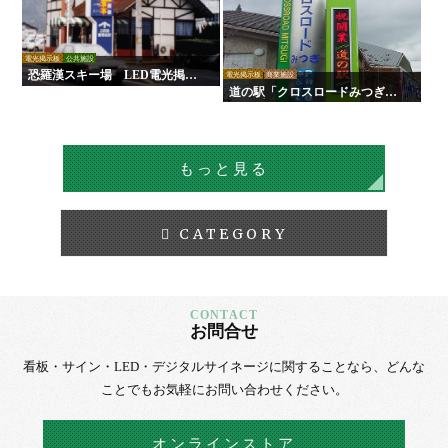
電光掲示板
公共施設
恐羅漢スキー場 LED電光掲示
電光掲示板
商業施設
板
道の駅「クロスロードみつぎ」L
ED電光掲示板
もっと見る
CATEGORY
お問合せ
看板・サイン・LED・デジタルサイネージに
関することなら、
どんな
ことでもお気軽にお問い合わせください。
オンラインストア