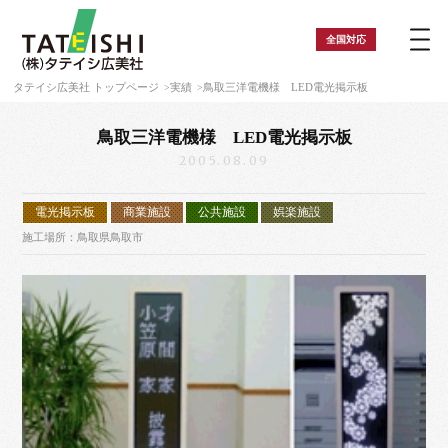
全国
対応
タテイシ広美社 トップページ
実績
鳥取三洋電機様 LED電光掲示板
鳥取三洋電機様 LED電光掲示板
2005.08.09
電光掲示板
商業施設
公共施設
娯楽施設
施工場所：鳥取県鳥取市