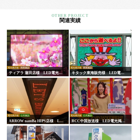
関連実績
電光掲示板
商業施設
電光掲示板
商業施設
ティアラ 蓮田店様 LED電光掲
キタック東海販売様 LED電光
示板
掲示板
電光掲示板
公共施設
電光掲示板
公共施設
ARROW namBa HIPS店様 LE
RCC中国放送様 LED電光掲示
D電光掲示板
板