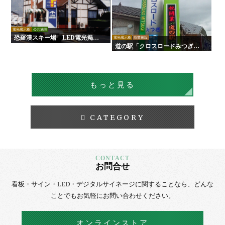
電光掲示板
公共施設
恐羅漢スキー場 LED電光掲示
電光掲示板
商業施設
板
道の駅「クロスロードみつぎ」L
ED電光掲示板
もっと見る
CATEGORY
お問合せ
看板・サイン・LED・デジタルサイネージに
関することなら、
どんな
ことでもお気軽にお問い合わせください。
オンラインストア