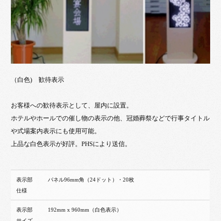
（白色) 歓待表示
お客様への歓待表示として、屋内に設置。
ホテルやホールでの催し物の表示の他、冠婚葬祭などで行事タイトル
や式場案内表示にも使用可能。
上品な白色表示が好評。PHSにより送信。
表示部
パネル96mm角（24ドット）・20枚
仕様
表示部
192mm x 960mm（白色表示）
サイズ