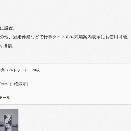
に設置。
の他、冠婚葬祭などで行事タイトルや式場案内表示にも使用可能
り送信。
ル96mm角（24ドット）・20枚
 960mm（白色表示）
チール