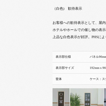
（白色) 歓待表示
お客様への歓待表示として、屋内
ホテルやホールでの催し物の表示
上品な白色表示が好評。PHSによ
表示部仕様
パネ
表示部サイズ
192mm x
筐体
ケース：ス