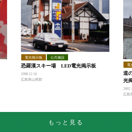
電光掲示板
公共施設
電
恐羅漢スキー場 LED電光掲示板
道
1998.12.16
広島県山県郡
光
2002.
広島
もっと見る