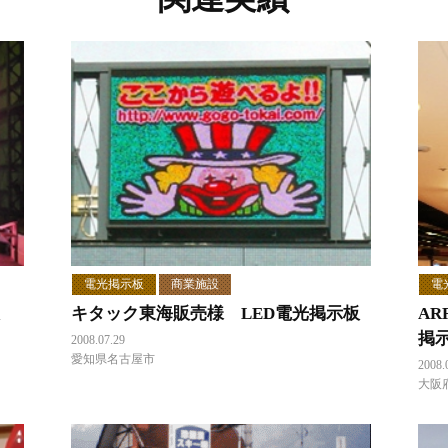
電光掲示板
商業施設
電
キタック東海販売様 LED電光掲示板
AR
掲
2008.07.29
愛知県名古屋市
2008.
大阪