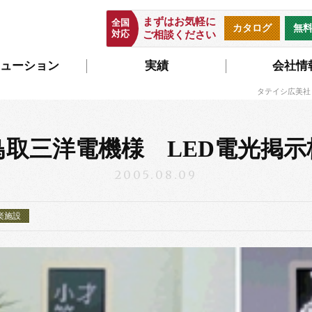
まずはお気軽に
全国
カタログ
無
対応
ご相談ください
ューション
実績
会社情
タテイシ広美社
鳥取三洋電機様 LED電光掲示
2005.08.09
楽施設