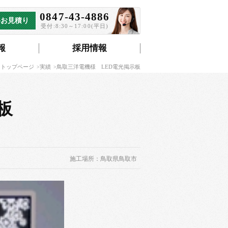
0847-43-4886
料お見積り
受付:8:30～17:00(平日)
報
採用情報
 トップページ
実績
鳥取三洋電機様 LED電光掲示板
板
施工場所：鳥取県鳥取市