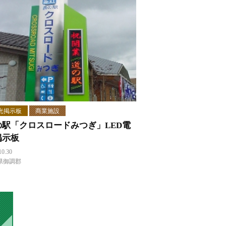
光掲示板
商業施設
の駅「クロスロードみつぎ」LED電
掲示板
10.30
県御調郡