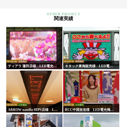
関連実績
電光掲示板
商業施設
電光掲示板
商業施設
ティアラ 蓮田店様 LED電光掲
キタック東海販売様 LED電光
示板
掲示板
電光掲示板
公共施設
電光掲示板
公共施設
ARROW namBa HIPS店様 LE
RCC中国放送様 LED電光掲示
D電光掲示板
板