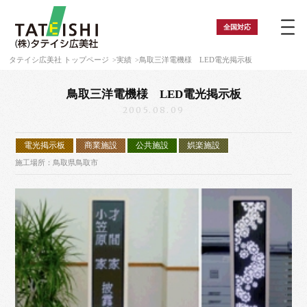
全国
対応
タテイシ広美社 トップページ
実績
鳥取三洋電機様 LED電光掲示板
鳥取三洋電機様 LED電光掲示板
2005.08.09
電光掲示板
商業施設
公共施設
娯楽施設
施工場所：鳥取県鳥取市