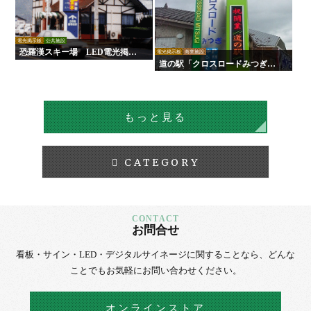
電光掲示板
公共施設
恐羅漢スキー場 LED電光掲示
電光掲示板
商業施設
板
道の駅「クロスロードみつぎ」L
ED電光掲示板
もっと見る
CATEGORY
お問合せ
看板・サイン・LED・デジタルサイネージに
関することなら、
どんな
ことでもお気軽にお問い合わせください。
オンラインストア