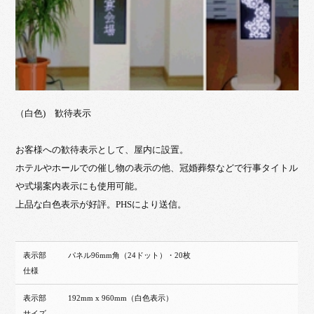
（白色) 歓待表示
お客様への歓待表示として、屋内に設置。
ホテルやホールでの催し物の表示の他、冠婚葬祭などで行事タイトル
や式場案内表示にも使用可能。
上品な白色表示が好評。PHSにより送信。
表示部
パネル96mm角（24ドット）・20枚
仕様
表示部
192mm x 960mm（白色表示）
サイズ