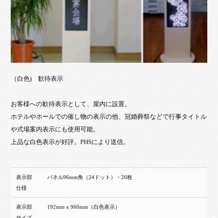
（白色) 歓待表示
お客様への歓待表示として、屋内に設置。
ホテルやホールでの催し物の表示の他、冠婚葬祭などで行事タイトル
や式場案内表示にも使用可能。
上品な白色表示が好評。PHSにより送信。
表示部
パネル96mm角（24ドット）・20枚
仕様
表示部
192mm x 960mm（白色表示）
サイズ