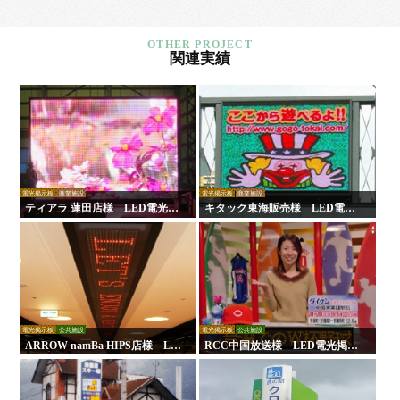
関連実績
電光掲示板
商業施設
電光掲示板
商業施設
ティアラ 蓮田店様 LED電光掲
キタック東海販売様 LED電光
示板
掲示板
電光掲示板
公共施設
電光掲示板
公共施設
ARROW namBa HIPS店様 LE
RCC中国放送様 LED電光掲示
D電光掲示板
板