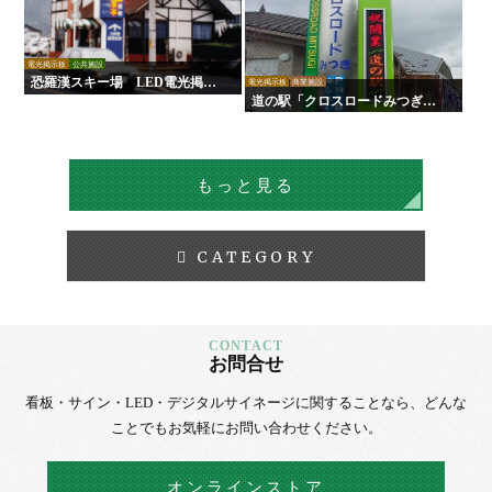
電光掲示板
公共施設
恐羅漢スキー場 LED電光掲示
電光掲示板
商業施設
板
道の駅「クロスロードみつぎ」L
ED電光掲示板
もっと見る
CATEGORY
お問合せ
看板・サイン・LED・デジタルサイネージに
関することなら、
どんな
ことでもお気軽にお問い合わせください。
オンラインストア