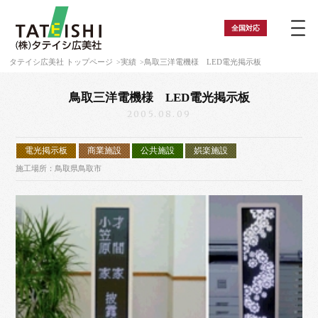
全国
対応
タテイシ広美社 トップページ
実績
鳥取三洋電機様 LED電光掲示板
鳥取三洋電機様 LED電光掲示板
2005.08.09
電光掲示板
商業施設
公共施設
娯楽施設
施工場所：鳥取県鳥取市