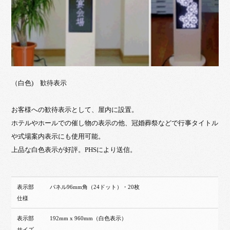
（白色) 歓待表示
お客様への歓待表示として、屋内に設置。
ホテルやホールでの催し物の表示の他、冠婚葬祭などで行事タイトル
や式場案内表示にも使用可能。
上品な白色表示が好評。PHSにより送信。
表示部
パネル96mm角（24ドット）・20枚
仕様
表示部
192mm x 960mm（白色表示）
サイズ