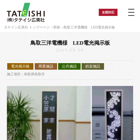
全国
対応
タテイシ広美社 トップページ
実績
鳥取三洋電機様 LED電光掲示板
鳥取三洋電機様 LED電光掲示板
2005.08.09
電光掲示板
商業施設
公共施設
娯楽施設
施工場所：鳥取県鳥取市