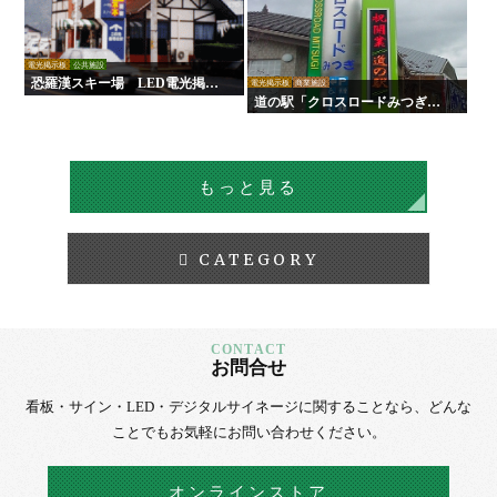
電光掲示板
公共施設
恐羅漢スキー場 LED電光掲示
電光掲示板
商業施設
板
道の駅「クロスロードみつぎ」L
ED電光掲示板
もっと見る
CATEGORY
お問合せ
看板・サイン・LED・デジタルサイネージに
関することなら、
どんな
ことでもお気軽にお問い合わせください。
オンラインストア