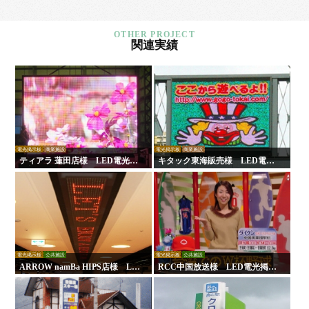
関連実績
電光掲示板
商業施設
電光掲示板
商業施設
ティアラ 蓮田店様 LED電光掲
キタック東海販売様 LED電光
示板
掲示板
電光掲示板
公共施設
電光掲示板
公共施設
ARROW namBa HIPS店様 LE
RCC中国放送様 LED電光掲示
D電光掲示板
板