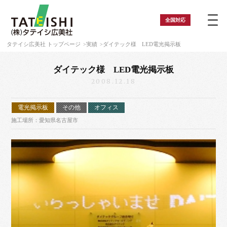
全国
対応
タテイシ広美社 トップページ
実績
ダイテック様 LED電光掲示板
ダイテック様 LED電光掲示板
2008.12.18
電光掲示板
その他
オフィス
施工場所：愛知県名古屋市