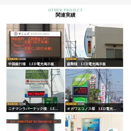
関連実績
電光掲示板
その他
電光掲示板
その他
中国銀行様 LED電光掲示板
森剛様 LED電光掲示板
電光掲示板
その他
電光掲示板
その他
ニチマンラバーテック様 LED
オガワエコノス様 LED電光掲
電光掲示板
示板