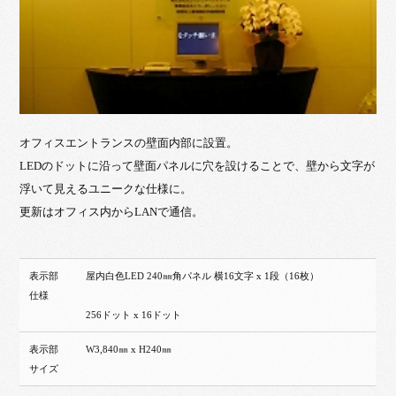
オフィスエントランスの壁面内部に設置。
LEDのドットに沿って壁面パネルに穴を設けることで、壁から文字が
浮いて見えるユニークな仕様に。
更新はオフィス内からLANで通信。
表示部
屋内白色LED 240㎜角パネル 横16文字 x 1段（16枚）
仕様
256ドット x 16ドット
表示部
W3,840㎜ x H240㎜
サイズ