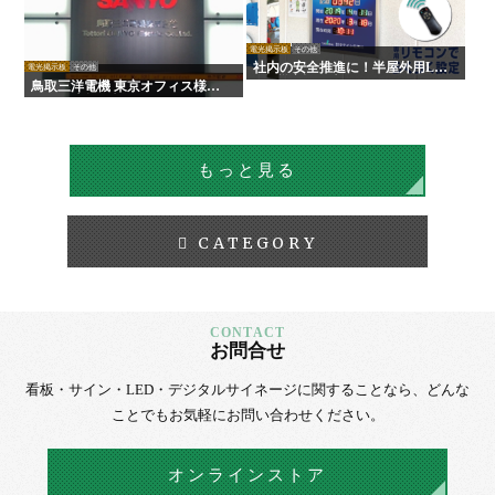
電光掲示板
その他
社内の安全推進に！半屋外用LE
電光掲示板
その他
D無災害記録表
鳥取三洋電機 東京オフィス様
LED電光掲示板
もっと見る
CATEGORY
お問合せ
看板・サイン・LED・デジタルサイネージに
関することなら、
どんな
ことでもお気軽にお問い合わせください。
オンラインストア