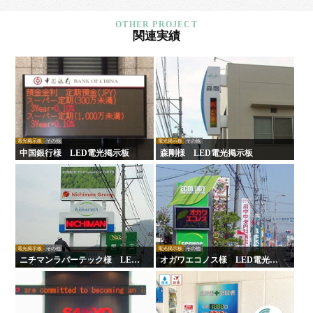
関連実績
電光掲示板
その他
電光掲示板
その他
中国銀行様 LED電光掲示板
森剛様 LED電光掲示板
電光掲示板
その他
電光掲示板
その他
ニチマンラバーテック様 LED
オガワエコノス様 LED電光掲
電光掲示板
示板