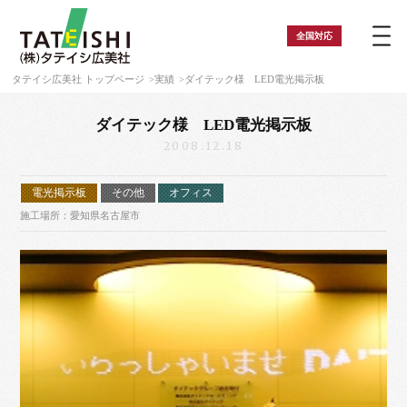
全国
対応
タテイシ広美社 トップページ
実績
ダイテック様 LED電光掲示板
ダイテック様 LED電光掲示板
2008.12.18
電光掲示板
その他
オフィス
施工場所：愛知県名古屋市