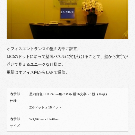
オフィスエントランスの壁面内部に設置。
LEDのドットに沿って壁面パネルに穴を設けることで、壁から文字が
浮いて見えるユニークな仕様に。
更新はオフィス内からLANで通信。
表示部
屋内白色LED 240㎜角パネル 横16文字 x 1段（16枚）
仕様
256ドット x 16ドット
表示部
W3,840㎜ x H240㎜
サイズ