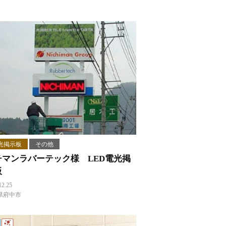
光掲示板
その他
チマンラバーテック様 LED電光掲
板
12.25
県府中市