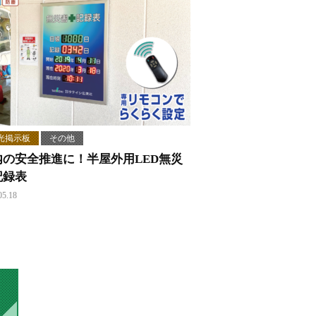
光掲示板
その他
内の安全推進に！半屋外用LED無災
記録表
05.18