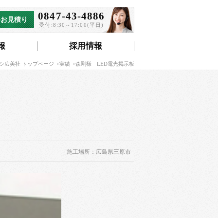
0847-43-4886
料お見積り
受付:8:30～17:00(平日)
報
採用情報
シ広美社 トップページ
実績
森剛様 LED電光掲示板
施工場所：広島県三原市