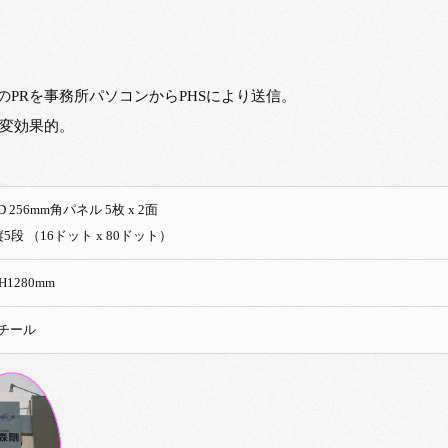
のPRを事務所パソコンからPHSにより送信。
変効果的。
D 256mm角パネル 5枚 x 2面
字 x 縦5段 （16ドット x 80ドット）
 H1280mm
チール