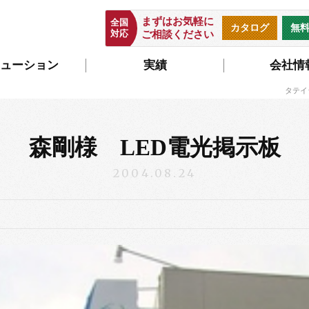
まずはお気軽に
全国
カタログ
無
対応
ご相談ください
ューション
実績
会社情
タテイ
森剛様 LED電光掲示板
2004.08.24