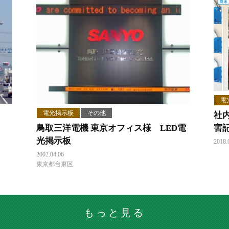
電
電光掲示板
その他
社
鳥取三洋電機 東京オフィス様 LED電
害
光掲示板
2018.
2002.04.06
東京都台東区
もっと見る