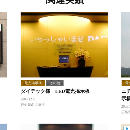
電光掲示板
その他
電
ダイテック様 LED電光掲示板
ニ
示
2008.12.18
愛知県名古屋市
2003.
広島