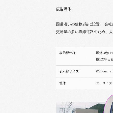
広告媒体
国道沿いの建物2階に設置。 会社
交通量の多い直線道路のため、大
表示部仕様
屋外 3色LE
横1文
表示部サイズ
W256mm x
筐体
ケース：ス