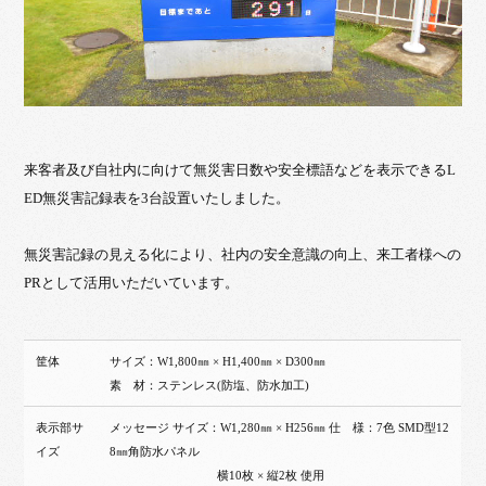
来客者及び自社内に向けて無災害日数や安全標語などを表示できるL
ED無災害記録表を3台設置いたしました。
無災害記録の見える化により、社内の安全意識の向上、来工者様への
PRとして活用いただいています。
筐体
サイズ：W1,800㎜ × H1,400㎜ × D300㎜
素 材：ステンレス(防塩、防水加工)
表示部サ
メッセージ サイズ：W1,280㎜ × H256㎜ 仕 様：7色 SMD型12
イズ
8㎜角防水パネル
横10枚 × 縦2枚 使用