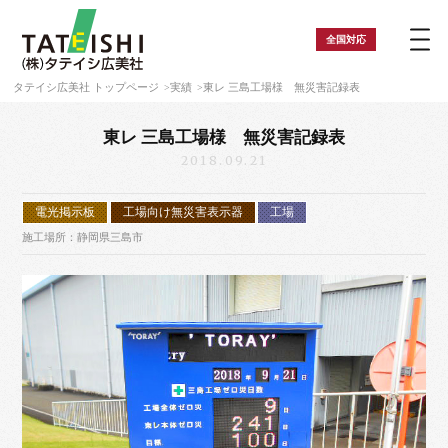
全国
対応
タテイシ広美社 トップページ
実績
東レ 三島工場様 無災害記録表
東レ 三島工場様 無災害記録表
2018.09.21
電光掲示板
工場向け無災害表示器
工場
施工場所：静岡県三島市