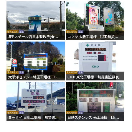
電光掲示板
工場
電光掲示板
工場
JFEスチール西日本製鉄所(倉敷
コマツ 大阪工場様 LED無災害
地区)様 LED無災害記録表
記録表
電光掲示板
工場
電光掲示板
工場
太平洋セメント埼玉工場様 LE
CKD 東北工場様 無災害記録表
D無災害記録表
電光掲示板
工場
電光掲示板
工場
ヨータイ 日生工場様 無災害記
日鉄ステンレス 光工場様 LED
録表
無災害記録表