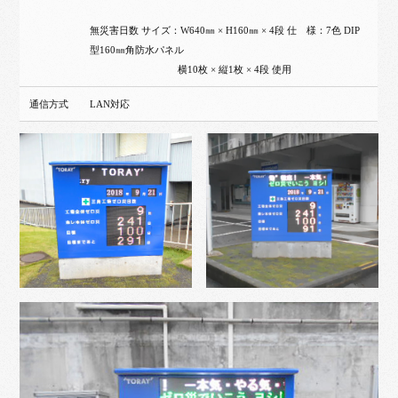
無災害日数 サイズ：W640㎜ × H160㎜ × 4段 仕 様：7色 DIP
型160㎜角防水パネル
横10枚 × 縦1枚 × 4段 使用
通信方式
LAN対応