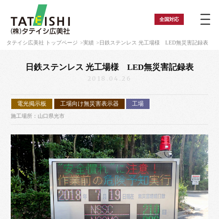
全国
対応
タテイシ広美社 トップページ
実績
日鉄ステンレス 光工場様 LED無災害記録表
日鉄ステンレス 光工場様 LED無災害記録表
2018.04.26
電光掲示板
工場向け無災害表示器
工場
施工場所：山口県光市