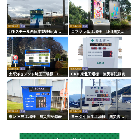
電光掲示板
工場
電光掲示板
工場
JFEスチール西日本製鉄所(倉敷
コマツ 大阪工場様 LED無災害
地区)様 LED無災害記録表
記録表
電光掲示板
工場
電光掲示板
工場
太平洋セメント埼玉工場様 LE
CKD 東北工場様 無災害記録表
D無災害記録表
電光掲示板
工場
電光掲示板
工場
東レ 三島工場様 無災害記録表
ヨータイ 日生工場様 無災害記
録表