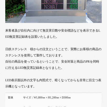
来客者及び自社内に向けて無災害日数や安全標語などを表示できるL
ED無災害記録表を設置いたしました。
日鉄ステンレス 様からの注文ということで、実際にお客様の商品の
ステンレスを使用して製作しております。
自社の商品を使っているということで、安全対策と商品のPRを同時
に行えるLED無災害記録表となりました。
LED表示面以外の文字も内照式で、暗くなってからも非常に目立つ表
示機となっています。
筐体
サイズ：W1,800㎜ × H1,200㎜ × D300㎜