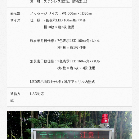
素 材：ステンレス(防塩、防滴加工)
表示部
メッセージ サイズ：W1,600㎜ × H320㎜
サイズ
仕 様：7色表示LED 160㎜角パネル
横10枚 × 縦2枚 使用
現在年月日仕様：7色表示LED 160㎜角パネル
横4枚 × 縦1枚 使用
無災害日数仕様：7色表示LED 160㎜角パネル
横2枚 × 縦1枚 × 3段 使用
LED表示面以外仕様：乳半アクリル内照式
通信方
LAN対応
式