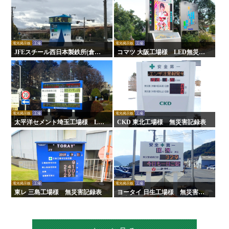
電光掲示板
工場
電光掲示板
工場
JFEスチール西日本製鉄所(倉敷
コマツ 大阪工場様 LED無災害
地区)様 LED無災害記録表
記録表
電光掲示板
工場
電光掲示板
工場
太平洋セメント埼玉工場様 LE
CKD 東北工場様 無災害記録表
D無災害記録表
電光掲示板
工場
電光掲示板
工場
東レ 三島工場様 無災害記録表
ヨータイ 日生工場様 無災害記
録表