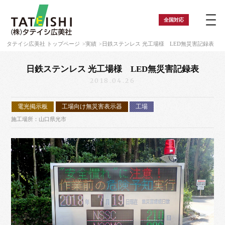
全国
対応
タテイシ広美社 トップページ
実績
日鉄ステンレス 光工場様 LED無災害記録表
日鉄ステンレス 光工場様 LED無災害記録表
2018.04.26
電光掲示板
工場向け無災害表示器
工場
施工場所：山口県光市