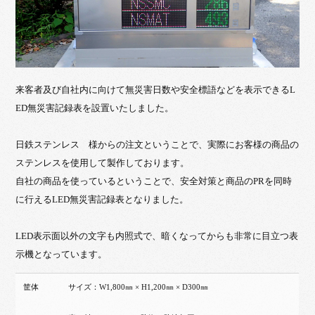
来客者及び自社内に向けて無災害日数や安全標語などを表示できるL
ED無災害記録表を設置いたしました。
日鉄ステンレス 様からの注文ということで、実際にお客様の商品の
ステンレスを使用して製作しております。
自社の商品を使っているということで、安全対策と商品のPRを同時
に行えるLED無災害記録表となりました。
LED表示面以外の文字も内照式で、暗くなってからも非常に目立つ表
示機となっています。
筐体
サイズ：W1,800㎜ × H1,200㎜ × D300㎜