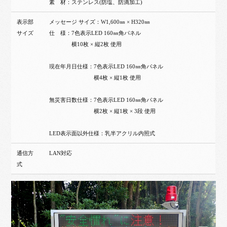
素 材：ステンレス(防塩、防滴加工)
表示部
メッセージ サイズ：W1,600㎜ × H320㎜
サイズ
仕 様：7色表示LED 160㎜角パネル
横10枚 × 縦2枚 使用
現在年月日仕様：7色表示LED 160㎜角パネル
横4枚 × 縦1枚 使用
無災害日数仕様：7色表示LED 160㎜角パネル
横2枚 × 縦1枚 × 3段 使用
LED表示面以外仕様：乳半アクリル内照式
通信方
LAN対応
式