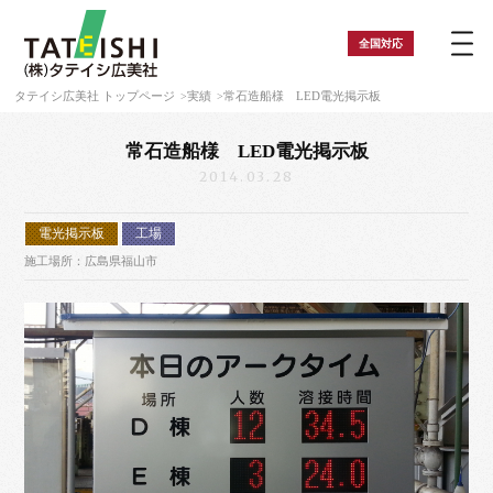
全国
対応
タテイシ広美社 トップページ
実績
常石造船様 LED電光掲示板
常石造船様 LED電光掲示板
2014.03.28
電光掲示板
工場
施工場所：広島県福山市