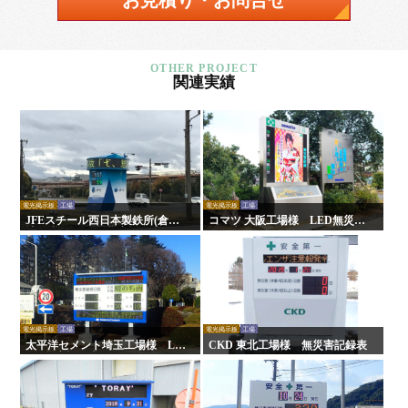
お見積り・お問合せ
関連実績
電光掲示板
工場
電光掲示板
工場
JFEスチール西日本製鉄所(倉敷
コマツ 大阪工場様 LED無災害
地区)様 LED無災害記録表
記録表
電光掲示板
工場
電光掲示板
工場
太平洋セメント埼玉工場様 LE
CKD 東北工場様 無災害記録表
D無災害記録表