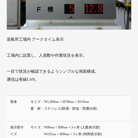
造船所工場内 アークタイム表示
工場内に設置し、人員数や作業状況を表示。
一目で状況が確認できるようシンプルな画面構成。
通信は有線LAN。
筐体
サイズ：W1,000㎜ × H700㎜ × D145㎜
素 材：ステンレス(防滴・防塩・防塵仕様)
表示部サ
サイズ：W96㎜ × H96㎜ × 3ヶ所 (人数表示部)
イズ
W192㎜ × H96㎜ × 3ヶ所 (時間表示部)