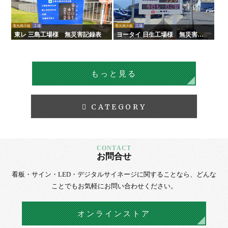
電光掲示板
工場
電光掲示板
工場
東レ 三島工場様 無災害記録表
ヨータイ 日生工場様 無災害記
録表
もっと見る
CATEGORY
お問合せ
看板・サイン・LED・デジタルサイネージに
関することなら、
どんな
ことでもお気軽にお問い合わせください。
オンラインストア