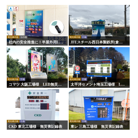
電光掲示板
その他
電光掲示板
工場
社内の安全推進に！半屋外用LE
JFEスチール西日本製鉄所(倉敷
D無災害記録表
地区)様 LED無災害記録表
電光掲示板
工場
電光掲示板
工場
コマツ 大阪工場様 LED無災害
太平洋セメント埼玉工場様 LE
記録表
D無災害記録表
電光掲示板
工場
電光掲示板
工場
CKD 東北工場様 無災害記録表
東レ 三島工場様 無災害記録表