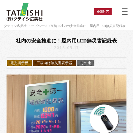
全国
対応
タテイシ広美社 トップページ
実績
社内の安全推進に！屋内用LED無災害記録表
社内の安全推進に！屋内用LED無災害記録表
2018.05.17
電光掲示板
工場向け無災害表示器
その他