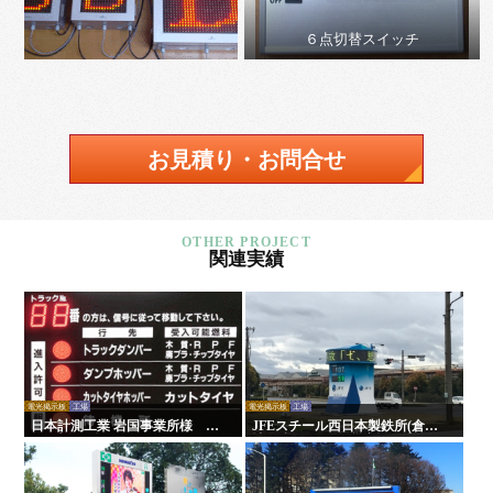
６点切替スイッチ
お見積り・お問合せ
関連実績
電光掲示板
工場
電光掲示板
工場
日本計測工業 岩国事業所様 LE
JFEスチール西日本製鉄所(倉敷
D電光掲示板
地区)様 LED無災害記録表