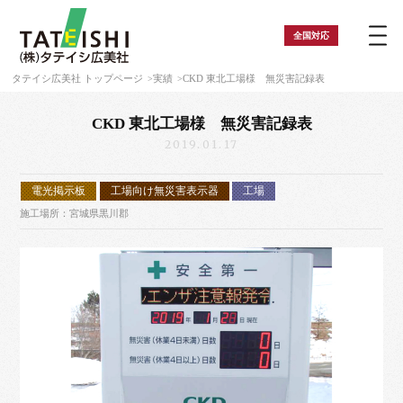
全国
対応
タテイシ広美社 トップページ
実績
CKD 東北工場様 無災害記録表
CKD 東北工場様 無災害記録表
2019.01.17
電光掲示板
工場向け無災害表示器
工場
施工場所：宮城県黒川郡