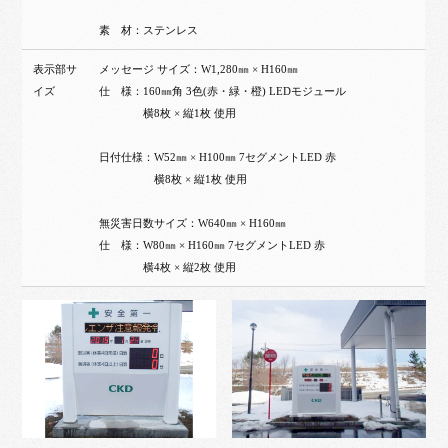
素 材：ステンレス
表示部サ
メッセージ サイズ：W1,280㎜ × H160㎜
イズ
仕 様：160㎜角 3色(赤・緑・橙) LEDモジュール
横8枚 × 縦1枚 使用
日付仕様：W52㎜ × H100㎜ 7セグメントLED 赤
横8枚 × 縦1枚 使用
無災害日数サイズ：W640㎜ × H160㎜
仕 様：W80㎜ × H160㎜ 7セグメントLED 赤
横4枚 × 縦2枚 使用