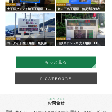
電光掲示板
工場
電光掲示板
工場
太平洋セメント埼玉工場様 LE
東レ 三島工場様 無災害記録表
D無災害記録表
電光掲示板
工場
電光掲示板
工場
ヨータイ 日生工場様 無災害記
日鉄ステンレス 光工場様 LED
録表
無災害記録表
もっと見る
CATEGORY
お問合せ
看板・サイン・LED・デジタルサイネージに
関することなら、
どんな