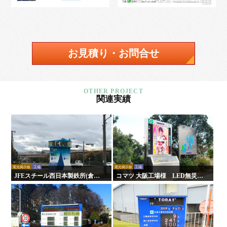
お見積り・お問合せ
関連実績
電光掲示板
工場
電光掲示板
工場
JFEスチール西日本製鉄所(倉敷
コマツ 大阪工場様 LED無災害
地区)様 LED無災害記録表
記録表