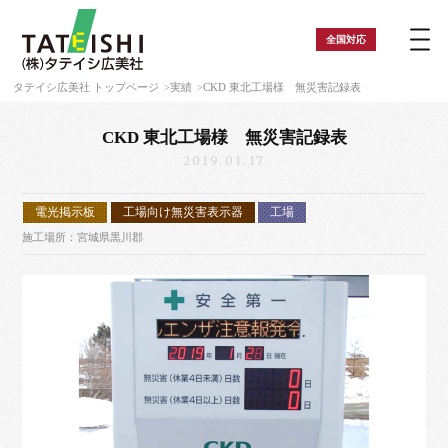
全国
対応
タテイシ広美社 トップページ
実績
CKD 東北工場様 無災害記録表
CKD 東北工場様 無災害記録表
2019.01.17
電光掲示板
工場向け無災害表示器
工場
施工場所：宮城県黒川郡