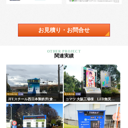
お見積り・お問合せ
関連実績
電光掲示板
工場
電光掲示板
工場
JFEスチール西日本製鉄所(倉敷
コマツ 大阪工場様 LED無災害
地区)様 LED無災害記録表
記録表