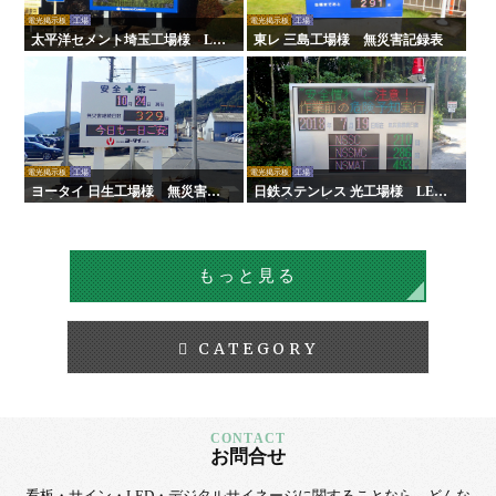
電光掲示板
工場
電光掲示板
工場
太平洋セメント埼玉工場様 LE
東レ 三島工場様 無災害記録表
D無災害記録表
電光掲示板
工場
電光掲示板
工場
ヨータイ 日生工場様 無災害記
日鉄ステンレス 光工場様 LED
録表
無災害記録表
もっと見る
CATEGORY
お問合せ
看板・サイン・LED・デジタルサイネージに
関することなら、
どんな