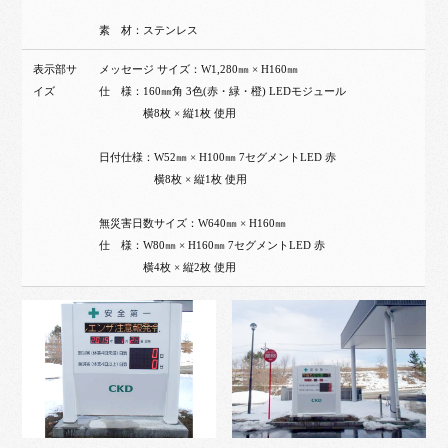
素 材：ステンレス
表示部サ
メッセージ サイズ：W1,280㎜ × H160㎜
イズ
仕 様：160㎜角 3色(赤・緑・橙) LEDモジュール
横8枚 × 縦1枚 使用
日付仕様：W52㎜ × H100㎜ 7セグメントLED 赤
横8枚 × 縦1枚 使用
無災害日数サイズ：W640㎜ × H160㎜
仕 様：W80㎜ × H160㎜ 7セグメントLED 赤
横4枚 × 縦2枚 使用