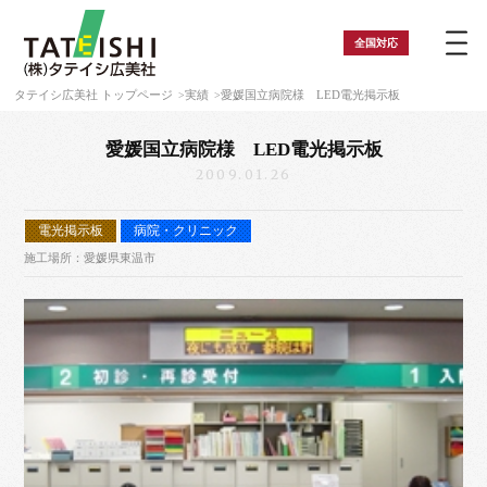
全国
対応
タテイシ広美社 トップページ
実績
愛媛国立病院様 LED電光掲示板
愛媛国立病院様 LED電光掲示板
2009.01.26
電光掲示板
病院・クリニック
施工場所：愛媛県東温市