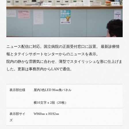
ニュース配信に対応。国立病院の正面受付窓口に設置。 最新診療情
報とタテイシサポートセンターからのニュースを表示。
院内の静かな雰囲気に合わせ、薄型でスタイリッシュな形に仕上げま
した。更新は事務所内からLANで通信。
表示部仕様
屋内3色LED 96㎜角パネル
横10文字 x 2段（20枚）
表示部サイ
W960㎜ x H192㎜
ズ