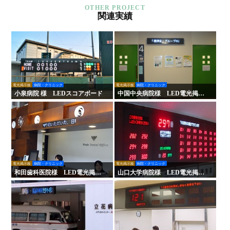
関連実績
電光掲示板
病院・クリニック
電光掲示板
病院・クリニック
小泉病院 様 LEDスコアボード
中国中央病院様 LED電光掲示
板
電光掲示板
病院・クリニック
電光掲示板
病院・クリニック
和田歯科医院様 LED電光掲示
山口大学病院様 LED電光掲示
板
板