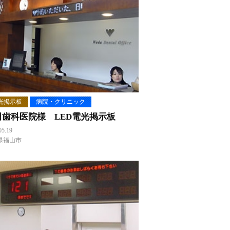
光掲示板
病院・クリニック
田歯科医院様 LED電光掲示板
05.19
県福山市