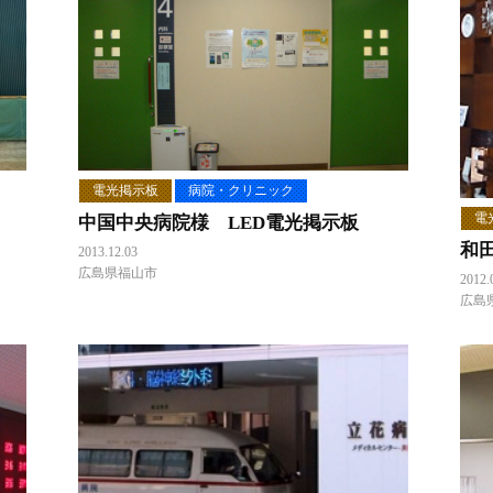
電光掲示板
病院・クリニック
電
中国中央病院様 LED電光掲示板
和
2013.12.03
広島県福山市
2012.
広島