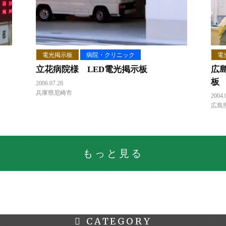
電光掲示板
病院・クリニック
電
立花病院様 LED電光掲示板
広
板
2006.07.28
兵庫県尼崎市
2004.
広島
もっと見る
CATEGORY