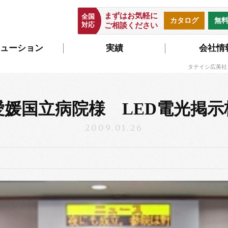
まずはお気軽に
全国
カタログ
無
対応
ご相談ください
ューション
実績
会社情
タテイシ広美社
愛媛国立病院様 LED電光掲示
2009.01.26