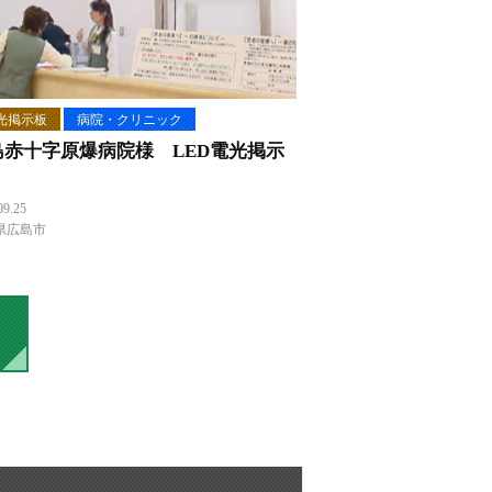
光掲示板
病院・クリニック
島赤十字原爆病院様 LED電光掲示
09.25
県広島市