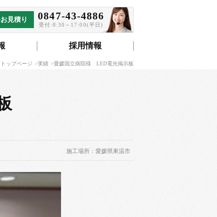
0847-43-4886
料お見積り
受付:8:30～17:00(平日)
報
採用情報
 トップページ
実績
愛媛国立病院様 LED電光掲示板
板
施工場所：愛媛県東温市