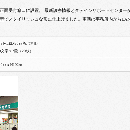
正面受付窓口に設置。 最新診療情報とタテイシサポートセンター
型でスタイリッシュな形に仕上げました。更新は事務所内からLA
屋内3色LED 96㎜角パネル
0文字 x 2段（20枚）
0㎜ x H192㎜