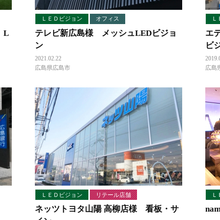
ＬＥＤビジョン
オフィス
Ｌ
 L
テレビ新広島様 メッシュLEDビジョ
エ
ン
ビ
2021.02.22
2019.
広島県広島市
広島
ＬＥＤビジョン
リテール店舗
Ｌ
ネッツトヨタ山陽 高柳店様 看板・サ
na