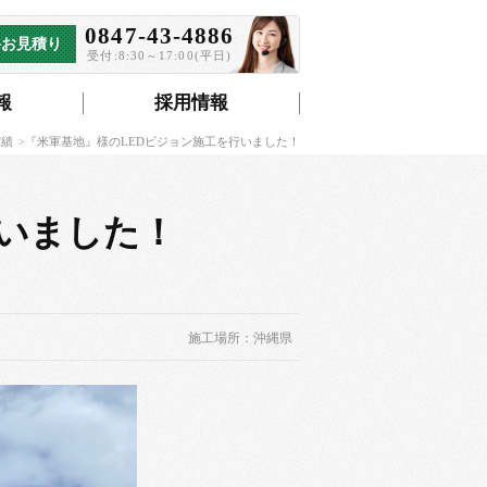
0847-43-4886
料お見積り
受付:8:30～17:00(平日)
報
採用情報
実績
『米軍基地』様のLEDビジョン施工を行いました！
行いました！
施工場所：沖縄県