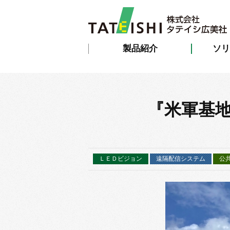
製品紹介
ソリ
『米軍基地
ＬＥＤビジョン
遠隔配信システム
公