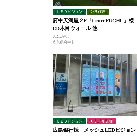
ＬＥＤビジョン
公共施設
府中天満屋２F「i-coreFUCHU」様
ED木目ウォール 他
2021.09.01
広島県府中市
ＬＥＤビジョン
リテール店舗
広島銀行様 メッシュLEDビジョン