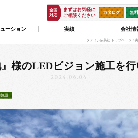
まずはお気軽に
全国
カタログ
無
対応
ご相談ください
ューション
実績
会社情
タテイシ広美社 トップページ
』様のLEDビジョン施工を
2024.06.04
共施設