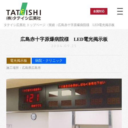
全国
対応
タテイシ広美社 トップページ
実績
広島赤十字原爆病院様 LED電光掲示板
広島赤十字原爆病院様 LED電光掲示板
2004.09.25
電光掲示板
病院・クリニック
施工場所：広島県広島市