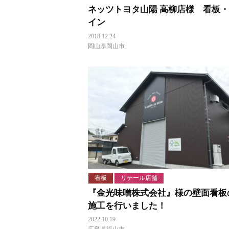
ネッツトヨタ山陽 高柳店様 看板
イン
2018.12.24
岡山県岡山市
看板
リテール店舗
『金光味噌株式会社』様の壁面看板
施工を行いました！
2022.10.19