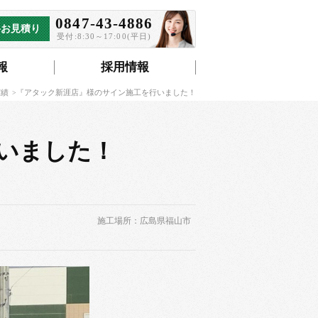
0847-43-4886
料お見積り
受付:8:30～17:00(平日)
報
採用情報
実績
『アタック新涯店』様のサイン施工を行いました！
いました！
施工場所：広島県福山市