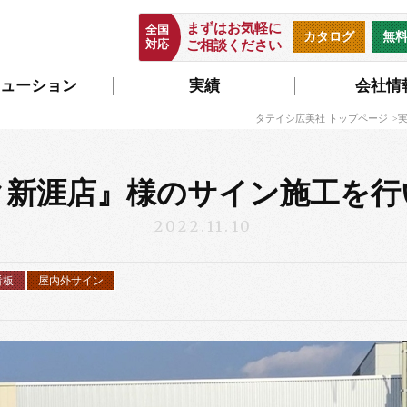
まずはお気軽に
全国
カタログ
無
対応
ご相談ください
ューション
実績
会社情
タテイシ広美社 トップページ
ク新涯店』様のサイン施工を行
2022.11.10
看板
屋内外サイン