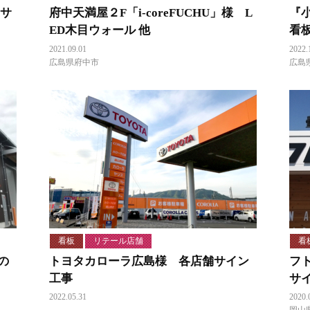
・サ
府中天満屋２F「i-coreFUCHU」様 L
『
ED木目ウォール 他
看
2021.09.01
2022.
広島県府中市
広島
看板
リテール店舗
看
の
トヨタカローラ広島様 各店舗サイン
フ
工事
サ
2022.05.31
2020.