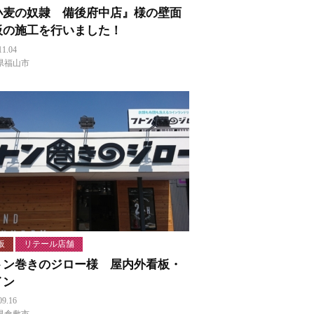
小麦の奴隷 備後府中店』様の壁面
板の施工を行いました！
11.04
県福山市
板
リテール店舗
トン巻きのジロー様 屋内外看板・
イン
09.16