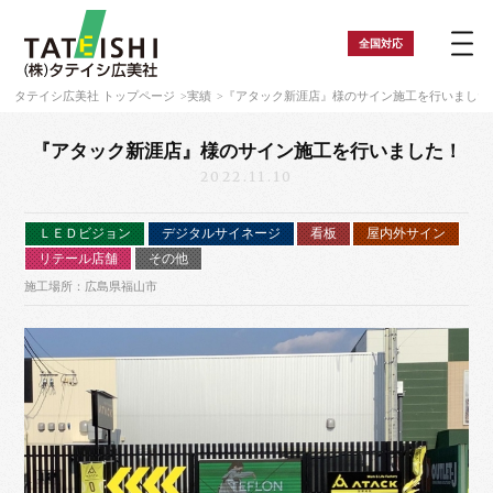
全国
対応
タテイシ広美社 トップページ
実績
『アタック新涯店』様のサイン施工を行いました
『アタック新涯店』様のサイン施工を行いました！
2022.11.10
ＬＥＤビジョン
デジタルサイネージ
看板
屋内外サイン
リテール店舗
その他
施工場所：広島県福山市