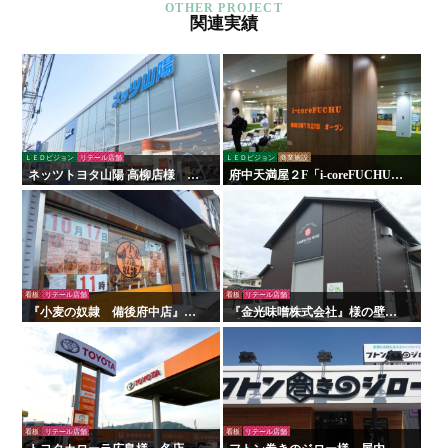
関連実績
ＬＥＤビジョン
リテール店舗
ＬＥＤビジョン
商業施設
ネッツトヨタ山陽 高柳店様 看
府中天満屋２F「i-coreFUCHU」
板・サイン
様 LED木目ウォール 他
看板
リテール店舗
看板
リテール店舗
『小麦の奴隷 備後府中店』様
『金光味噌株式会社』様の壁面
の壁面看板の施工を行いまし
看板の施工を行いました！
た！
看板
リテール店舗
看板
リテール店舗