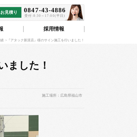
0847-43-4886
料お見積り
受付:8:30～17:00(平日)
報
採用情報
実績
『アタック新涯店』様のサイン施工を行いました！
いました！
施工場所：広島県福山市