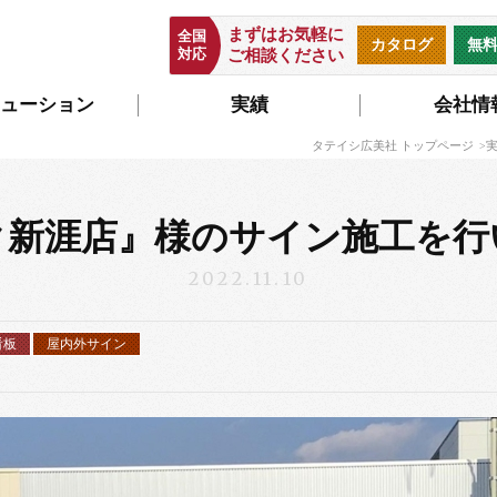
まずはお気軽に
全国
カタログ
無
対応
ご相談ください
ューション
実績
会社情
タテイシ広美社 トップページ
ク新涯店』様のサイン施工を行
2022.11.10
看板
屋内外サイン