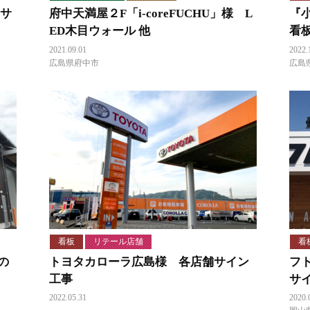
・サ
府中天満屋２F「i-coreFUCHU」様 L
『
ED木目ウォール 他
看
2021.09.01
2022.
広島県府中市
広島
看板
リテール店舗
看
の
トヨタカローラ広島様 各店舗サイン
フ
工事
サ
2022.05.31
2020.