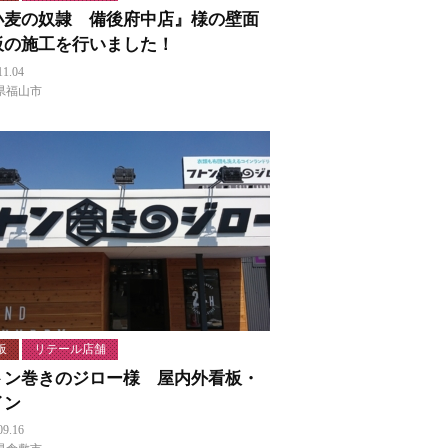
小麦の奴隷 備後府中店』様の壁面
板の施工を行いました！
11.04
県福山市
板
リテール店舗
トン巻きのジロー様 屋内外看板・
イン
09.16