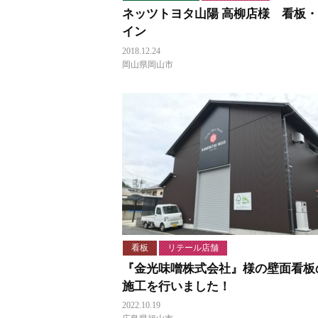
ネッツトヨタ山陽 高柳店様 看板
イン
2018.12.24
岡山県岡山市
看板
リテール店舗
『金光味噌株式会社』様の壁面看板
施工を行いました！
2022.10.19