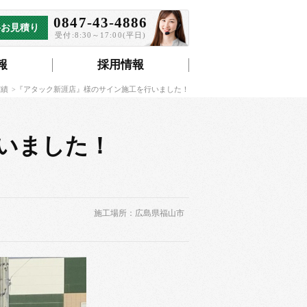
0847-43-4886
料お見積り
受付:8:30～17:00(平日)
報
採用情報
実績
『アタック新涯店』様のサイン施工を行いました！
いました！
施工場所：広島県福山市