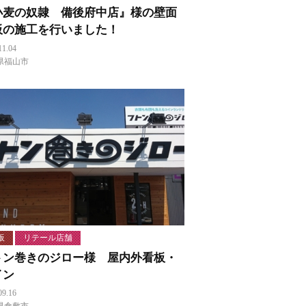
小麦の奴隷 備後府中店』様の壁面
板の施工を行いました！
11.04
県福山市
板
リテール店舗
トン巻きのジロー様 屋内外看板・
イン
09.16