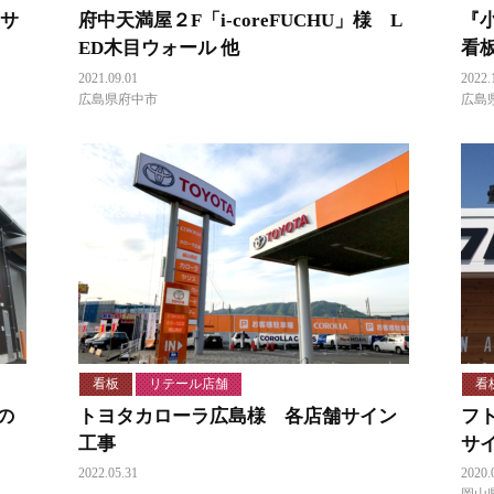
・サ
府中天満屋２F「i-coreFUCHU」様 L
『
ED木目ウォール 他
看
2021.09.01
2022.
広島県府中市
広島
看板
リテール店舗
看
の
トヨタカローラ広島様 各店舗サイン
フ
工事
サ
2022.05.31
2020.