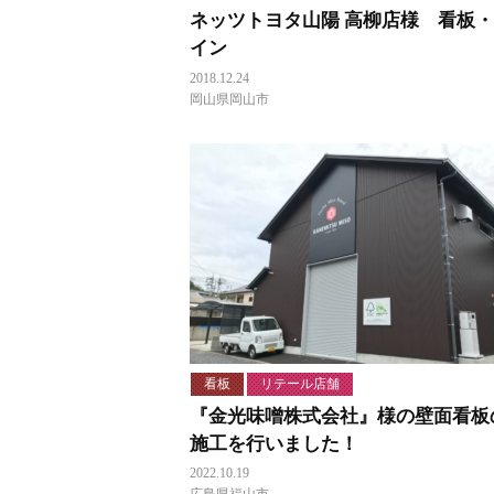
ネッツトヨタ山陽 高柳店様 看板
イン
2018.12.24
岡山県岡山市
看板
リテール店舗
『金光味噌株式会社』様の壁面看板
施工を行いました！
2022.10.19