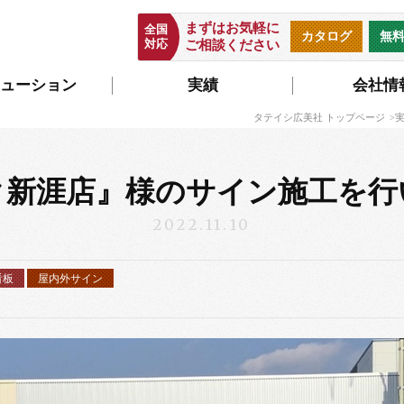
まずはお気軽に
全国
カタログ
無
対応
ご相談ください
ューション
実績
会社情
タテイシ広美社 トップページ
ク新涯店』様のサイン施工を行
2022.11.10
看板
屋内外サイン