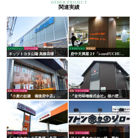
関連実績
ＬＥＤビジョン
リテール店舗
ＬＥＤビジョン
商業施設
ネッツトヨタ山陽 高柳店様 看
府中天満屋２F「i-coreFUCHU」
板・サイン
様 LED木目ウォール 他
看板
リテール店舗
看板
リテール店舗
『小麦の奴隷 備後府中店』様
『金光味噌株式会社』様の壁面
の壁面看板の施工を行いまし
看板の施工を行いました！
た！
看板
リテール店舗
看板
リテール店舗