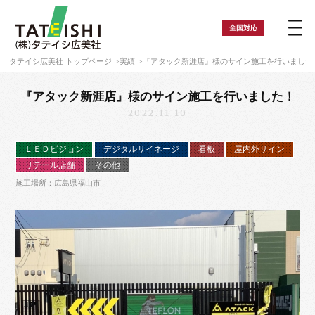
全国
対応
タテイシ広美社 トップページ
実績
『アタック新涯店』様のサイン施工を行いました
『アタック新涯店』様のサイン施工を行いました！
2022.11.10
ＬＥＤビジョン
デジタルサイネージ
看板
屋内外サイン
リテール店舗
その他
施工場所：広島県福山市