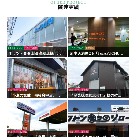
関連実績
ＬＥＤビジョン
リテール店舗
ＬＥＤビジョン
商業施設
ネッツトヨタ山陽 高柳店様 看
府中天満屋２F「i-coreFUCHU」
板・サイン
様 LED木目ウォール 他
看板
リテール店舗
看板
リテール店舗
『小麦の奴隷 備後府中店』様
『金光味噌株式会社』様の壁面
の壁面看板の施工を行いまし
看板の施工を行いました！
た！
看板
リテール店舗
看板
リテール店舗