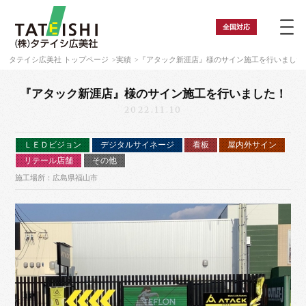
全国
対応
タテイシ広美社 トップページ
実績
『アタック新涯店』様のサイン施工を行いました
『アタック新涯店』様のサイン施工を行いました！
2022.11.10
ＬＥＤビジョン
デジタルサイネージ
看板
屋内外サイン
リテール店舗
その他
施工場所：広島県福山市