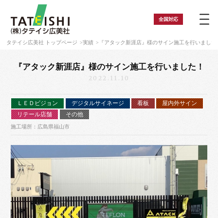
全国
対応
タテイシ広美社 トップページ
実績
『アタック新涯店』様のサイン施工を行いました
『アタック新涯店』様のサイン施工を行いました！
2022.11.10
ＬＥＤビジョン
デジタルサイネージ
看板
屋内外サイン
リテール店舗
その他
施工場所：広島県福山市