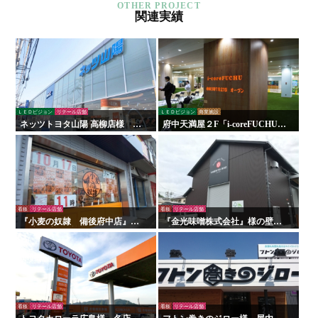
関連実績
ＬＥＤビジョン
リテール店舗
ＬＥＤビジョン
商業施設
ネッツトヨタ山陽 高柳店様 看
府中天満屋２F「i-coreFUCHU」
板・サイン
様 LED木目ウォール 他
看板
リテール店舗
看板
リテール店舗
『小麦の奴隷 備後府中店』様
『金光味噌株式会社』様の壁面
の壁面看板の施工を行いまし
看板の施工を行いました！
た！
看板
リテール店舗
看板
リテール店舗