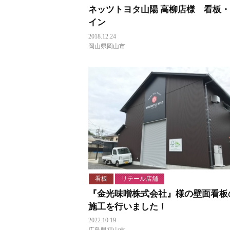
ネッツトヨタ山陽 高柳店様 看板
イン
2018.12.24
岡山県岡山市
看板
リテール店舗
『金光味噌株式会社』様の壁面看板
施工を行いました！
2022.10.19