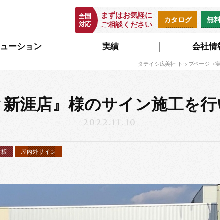
まずはお気軽に
全国
カタログ
無
対応
ご相談ください
ューション
実績
会社情
タテイシ広美社 トップページ
ク新涯店』様のサイン施工を行
2022.11.10
看板
屋内外サイン