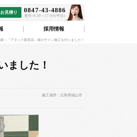
0847-43-4886
料お見積り
受付:8:30～17:00(平日)
報
採用情報
実績
『アタック新涯店』様のサイン施工を行いました！
いました！
施工場所：広島県福山市