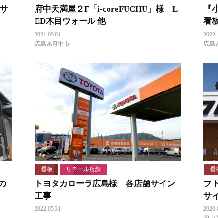
・サ
府中天満屋２F「i-coreFUCHU」様 L
『
ED木目ウォール 他
看
2021.09.01
2022.
広島県府中市
広島
看板
リテール店舗
看
の
トヨタカローラ広島様 各店舗サイン
フ
工事
サ
2022.05.31
2020.