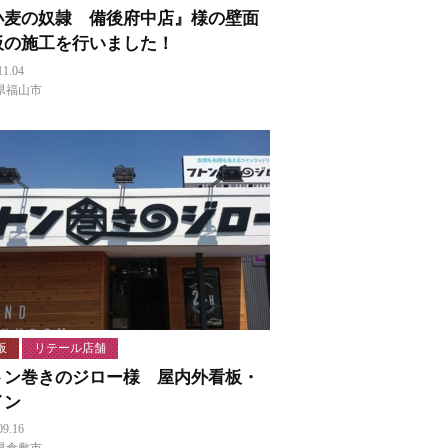
小麦の奴隷 備後府中店』様の壁面
板の施工を行いました！
11.04
県福山市
板
リテール店舗
トン巻きのジロー様 屋内外看板・
イン
09.16